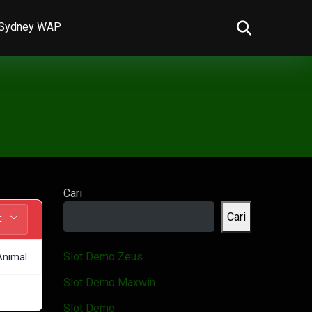
 Sydney WAP
Cari
Cari
E
Slot Demo Zeus
Animal
Slot Demo Maxwin
Slot Demo