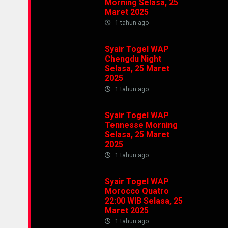
Morning Selasa, 25
Maret 2025
1 tahun ago
Syair Togel WAP
Chengdu Night
Selasa, 25 Maret
2025
1 tahun ago
Syair Togel WAP
Tennesse Morning
Selasa, 25 Maret
2025
1 tahun ago
Syair Togel WAP
Morocco Quatro
22:00 WIB Selasa, 25
Maret 2025
1 tahun ago