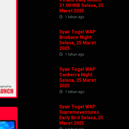
21:00 WIB Selasa, 25
Maret 2025
1 tahun ago
Syair Togel WAP
Brisbane Night
Selasa, 25 Maret
2025
1 tahun ago
Syair Togel WAP
Canberra Night
Selasa, 25 Maret
2025
1 tahun ago
Syair Togel WAP
Supremeventures
Early Bird Selasa, 25
Maret 2025