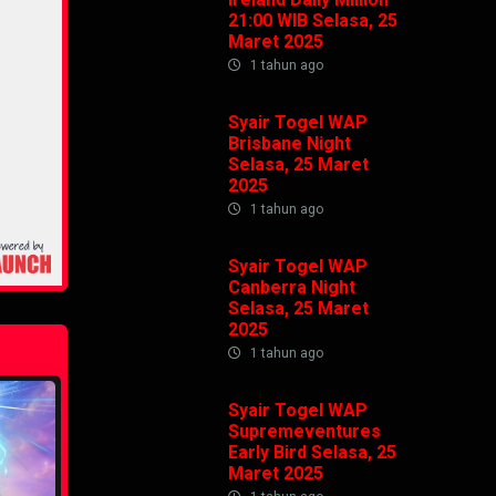
21:00 WIB Selasa, 25
Maret 2025
1 tahun ago
Syair Togel WAP
Brisbane Night
Selasa, 25 Maret
2025
1 tahun ago
Syair Togel WAP
Canberra Night
Selasa, 25 Maret
2025
1 tahun ago
Syair Togel WAP
Supremeventures
Early Bird Selasa, 25
Maret 2025