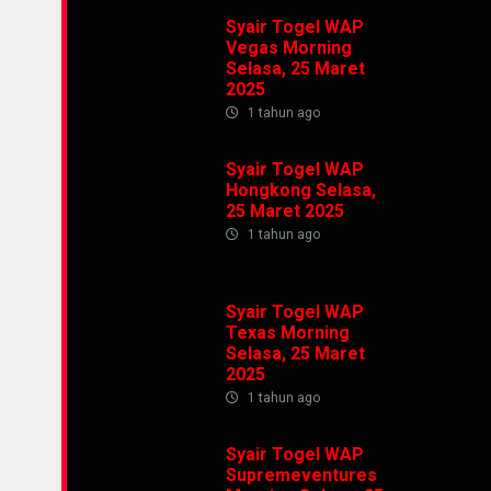
Syair Togel WAP
Vegas Morning
Selasa, 25 Maret
2025
1 tahun ago
Syair Togel WAP
Hongkong Selasa,
25 Maret 2025
1 tahun ago
Syair Togel WAP
Texas Morning
Selasa, 25 Maret
2025
1 tahun ago
Syair Togel WAP
Supremeventures