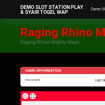
DEMO SLOT STATION PLAY
Demo Slo
& SYAIR TOGEL WAP
Raging Rhino M
Raging Rhino Mighty Ways
GAME INFORMATION
Light 
PROVIDER