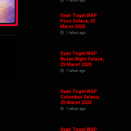
1 tahun ago
Syair Togel WAP
Pcso Selasa, 25
Maret 2025
1 tahun ago
Syair Togel WAP
Busan Night Selasa,
25 Maret 2025
1 tahun ago
Syair Togel WAP
Colombus Selasa,
25 Maret 2025
1 tahun ago
Syair Togel WAP