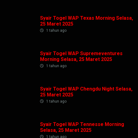
Syair Togel WAP Texas Morning Selasa,
25 Maret 2025
1 tahun ago
Syair Togel WAP Supremeventures
Morning Selasa, 25 Maret 2025
1 tahun ago
Syair Togel WAP Chengdu Night Selasa,
25 Maret 2025
1 tahun ago
Syair Togel WAP Tennesse Morning
Selasa, 25 Maret 2025
1 tahun ago