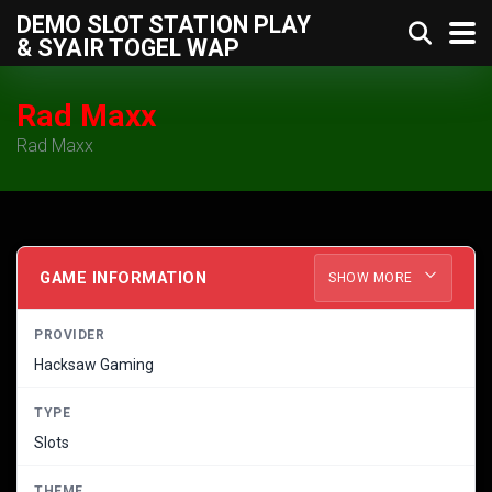
DEMO SLOT STATION PLAY
& SYAIR TOGEL WAP
Rad Maxx
Rad Maxx
GAME INFORMATION
SHOW MORE
PROVIDER
Hacksaw Gaming
TYPE
Slots
THEME