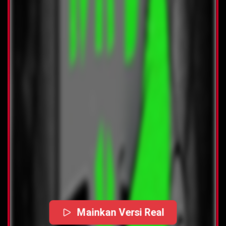
Mainkan Versi Real