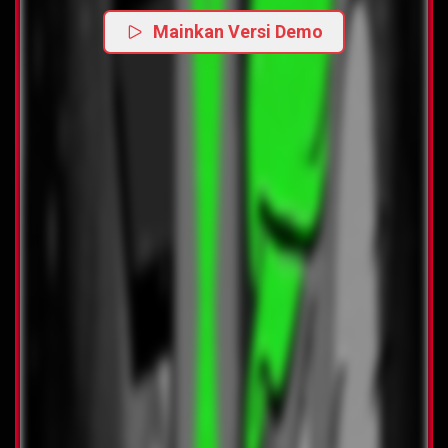
Mainkan Versi Demo