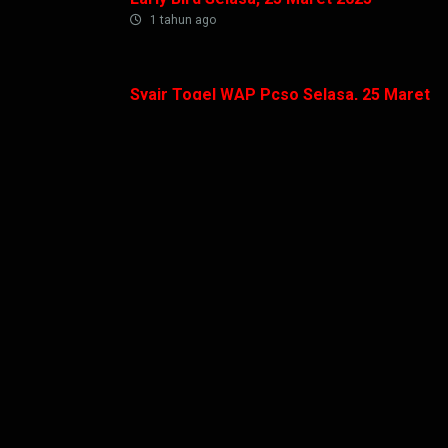
1 tahun ago
Syair Togel WAP Pcso Selasa, 25 Maret
2025
1 tahun ago
Syair Togel WAP Busan Night Selasa, 25
Maret 2025
1 tahun ago
Syair Togel WAP Colombus Selasa, 25
Maret 2025
1 tahun ago
Syair Togel WAP Chengdu Day Selasa,