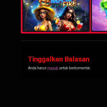
Tinggalkan Balasan
Anda harus
masuk
untuk berkomentar.