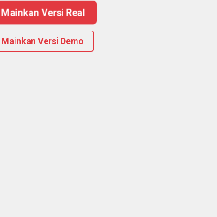
Mainkan Versi Real
Mainkan Versi Demo