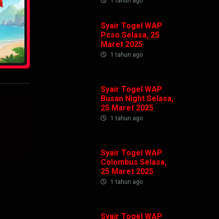
1 tahun ago
Syair Togel WAP
Pcso Selasa, 25
Maret 2025
1 tahun ago
Syair Togel WAP
Busan Night Selasa,
25 Maret 2025
1 tahun ago
Syair Togel WAP
Colombus Selasa,
25 Maret 2025
1 tahun ago
Syair Togel WAP