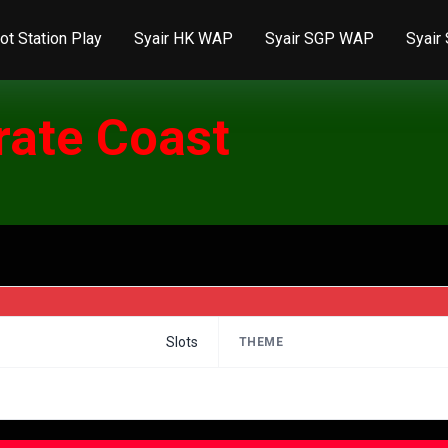
t Station Play
Syair HK WAP
Syair SGP WAP
Syair
rate Coast
Slots
THEME