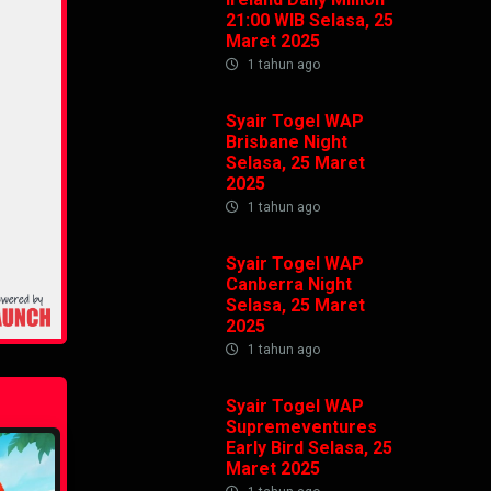
21:00 WIB Selasa, 25
Maret 2025
1 tahun ago
Syair Togel WAP
Brisbane Night
Selasa, 25 Maret
2025
1 tahun ago
Syair Togel WAP
Canberra Night
Selasa, 25 Maret
2025
1 tahun ago
Syair Togel WAP
Supremeventures
Early Bird Selasa, 25
Maret 2025