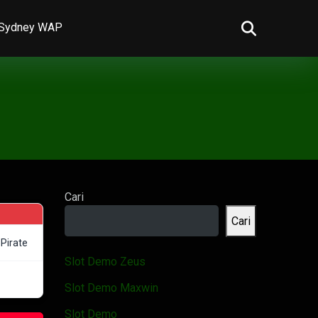
 Sydney WAP
Cari
Cari
Pirate
Slot Demo Zeus
Slot Demo Maxwin
Slot Demo