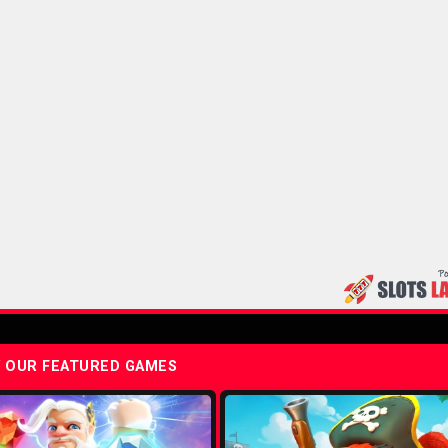
 OUR FEATURED GAMES