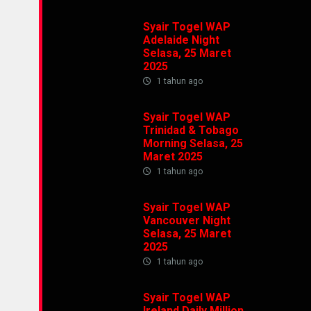
Syair Togel WAP
Adelaide Night
Selasa, 25 Maret
2025
1 tahun ago
Syair Togel WAP
Trinidad & Tobago
Morning Selasa, 25
Maret 2025
1 tahun ago
Syair Togel WAP
Vancouver Night
Selasa, 25 Maret
2025
1 tahun ago
Syair Togel WAP
Ireland Daily Million