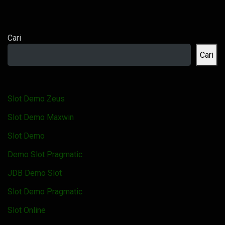
Cari
Cari
Slot Demo Zeus
Slot Demo Maxwin
Slot Demo
Demo Slot Pragmatic
JDB Demo Slot
Slot Demo Pragmatic
Slot Online