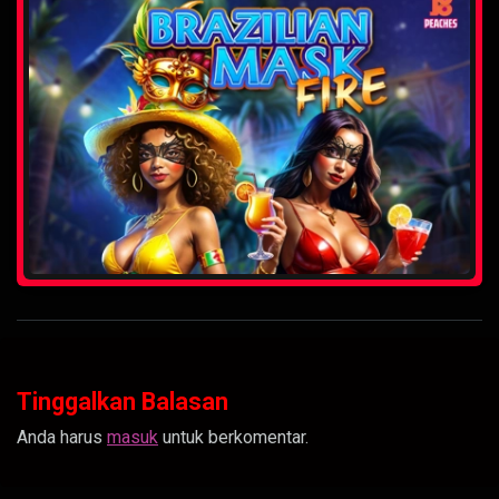
Tinggalkan Balasan
Anda harus
masuk
untuk berkomentar.