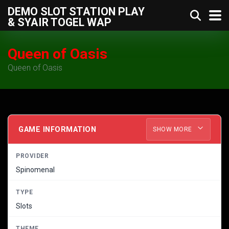
DEMO SLOT STATION PLAY
& SYAIR TOGEL WAP
Queen of Oasis
Queen of Oasis
GAME INFORMATION
SHOW MORE
PROVIDER
Spinomenal
TYPE
Slots
THEME