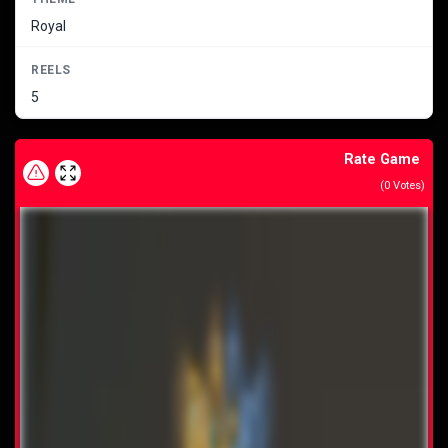
Royal
REELS
5
Rate Game
(
0
Votes)