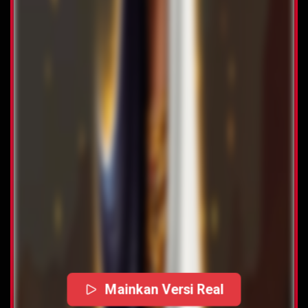
Mainkan Versi Real