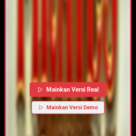
Mainkan Versi Real
Mainkan Versi Demo