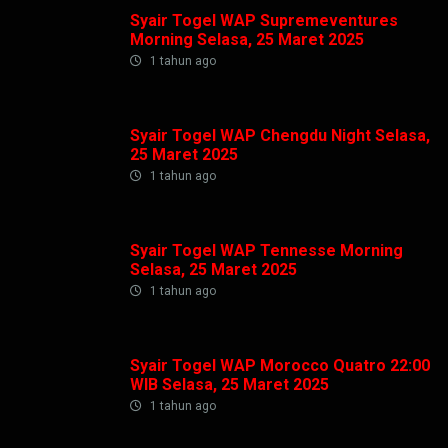
Syair Togel WAP Supremeventures
Morning Selasa, 25 Maret 2025
1 tahun ago
Syair Togel WAP Chengdu Night Selasa,
25 Maret 2025
1 tahun ago
Syair Togel WAP Tennesse Morning
Selasa, 25 Maret 2025
1 tahun ago
Syair Togel WAP Morocco Quatro 22:00
WIB Selasa, 25 Maret 2025
1 tahun ago