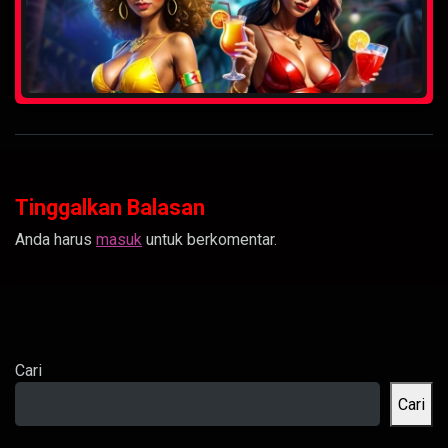
Tinggalkan Balasan
Anda harus
masuk
untuk berkomentar.
Cari
Cari