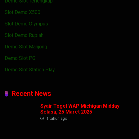
Demo Slot Terlengkap
Slot Demo X500
Slot Demo Olympus
Slot Demo Rupiah
Demo Slot Mahjong
Demo Slot PG
Demo Slot Station Play
Recent News
Syair Togel WAP Michigan Midday
Selasa, 25 Maret 2025
1 tahun ago