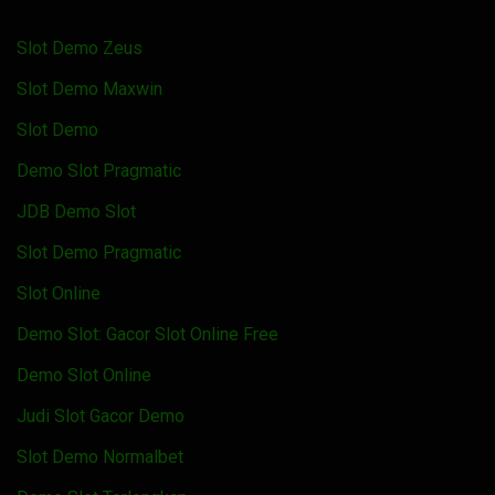
Slot Demo Zeus
Slot Demo Maxwin
Slot Demo
Demo Slot Pragmatic
JDB Demo Slot
Slot Demo Pragmatic
Slot Online
Demo Slot: Gacor Slot Online Free
Demo Slot Online
Judi Slot Gacor Demo
Slot Demo Normalbet