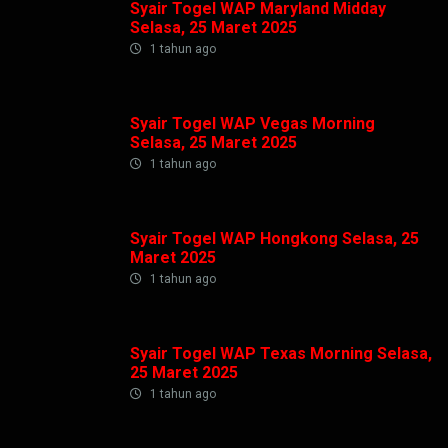
Syair Togel WAP Maryland Midday
Selasa, 25 Maret 2025
1 tahun ago
Syair Togel WAP Vegas Morning
Selasa, 25 Maret 2025
1 tahun ago
Syair Togel WAP Hongkong Selasa, 25
Maret 2025
1 tahun ago
Syair Togel WAP Texas Morning Selasa,
25 Maret 2025
1 tahun ago