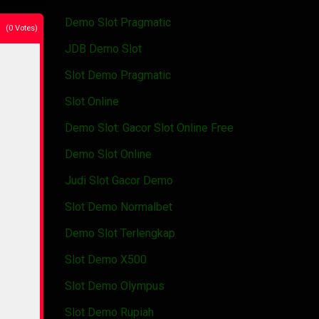
Demo Slot Pragmatic
(
0
Votes)
JDB Demo Slot
Slot Demo Pragmatic
Slot Online
Demo Slot: Gacor Slot Online Free
Demo Slot Online
Judi Slot Gacor Demo
Slot Demo Normalbet
Demo Slot Terlengkap
Slot Demo X500
Slot Demo Olympus
Slot Demo Rupiah