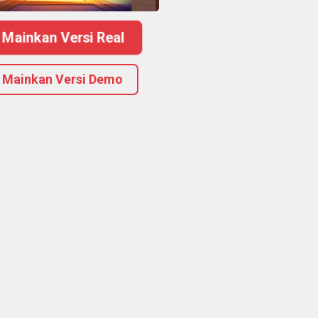
Mainkan Versi Real
Mainkan Versi Demo