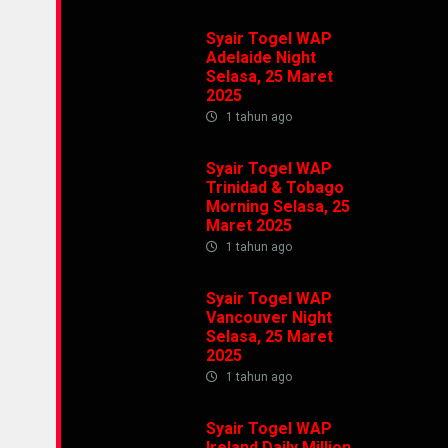
Syair Togel WAP
Adelaide Night
Selasa, 25 Maret
2025
1 tahun ago
Syair Togel WAP
Trinidad & Tobago
Morning Selasa, 25
Maret 2025
1 tahun ago
Syair Togel WAP
Vancouver Night
Selasa, 25 Maret
2025
1 tahun ago
Syair Togel WAP
Ireland Daily Million