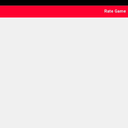
Rate Game