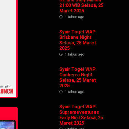
21:00 WIB Selasa, 25
Maret 2025
1 tahun ago
Syair Togel WAP
Brisbane Night
Selasa, 25 Maret
2025
1 tahun ago
Syair Togel WAP
Canberra Night
Selasa, 25 Maret
2025
1 tahun ago
Syair Togel WAP
Supremeventures
Early Bird Selasa, 25
Maret 2025