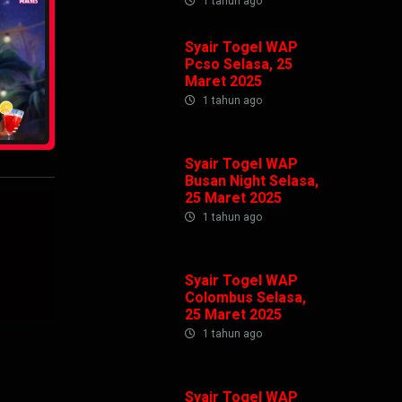
1 tahun ago
Syair Togel WAP
Pcso Selasa, 25
Maret 2025
1 tahun ago
Syair Togel WAP
Busan Night Selasa,
25 Maret 2025
1 tahun ago
Syair Togel WAP
Colombus Selasa,
25 Maret 2025
1 tahun ago
Syair Togel WAP