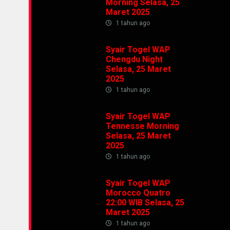
Morning Selasa, 25
Maret 2025
1 tahun ago
Syair Togel WAP
Chengdu Night
Selasa, 25 Maret
2025
1 tahun ago
Syair Togel WAP
Tennesse Morning
Selasa, 25 Maret
2025
1 tahun ago
Syair Togel WAP
Morocco Quatro
22:00 WIB Selasa, 25
Maret 2025
1 tahun ago