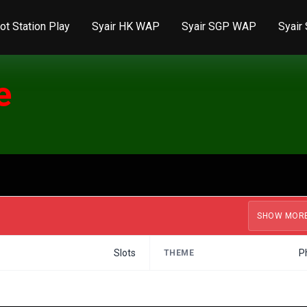
t Station Play
Syair HK WAP
Syair SGP WAP
Syair
e
SHOW MOR
Slots
P
THEME