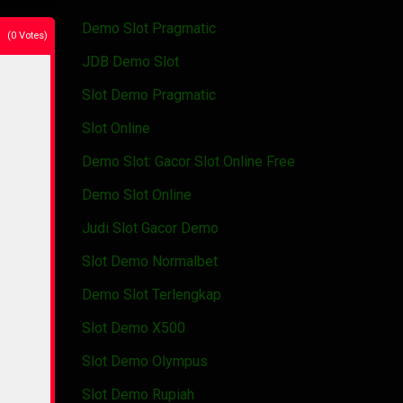
Demo Slot Pragmatic
(
0
Votes)
JDB Demo Slot
Slot Demo Pragmatic
Slot Online
Demo Slot: Gacor Slot Online Free
Demo Slot Online
Judi Slot Gacor Demo
Slot Demo Normalbet
Demo Slot Terlengkap
Slot Demo X500
Slot Demo Olympus
Slot Demo Rupiah