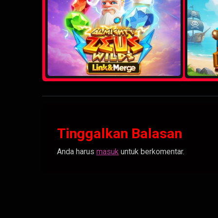
Tinggalkan Balasan
Anda harus
masuk
untuk berkomentar.