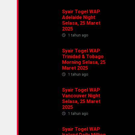
Syair Togel WAP
Adelaide Night
Selasa, 25 Maret
2025
1 tahun ago
Syair Togel WAP
Trinidad & Tobago
Morning Selasa, 25
Maret 2025
1 tahun ago
Syair Togel WAP
Vancouver Night
Selasa, 25 Maret
2025
1 tahun ago
Syair Togel WAP
Ireland Daily Million