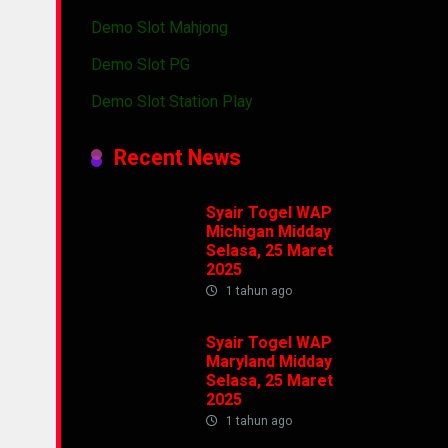
Demo Slot Mahjong
Demo Slot PG
Demo Slot Station Play
Recent News
Syair Togel WAP
Michigan Midday
Selasa, 25 Maret
2025
1 tahun ago
Syair Togel WAP
Maryland Midday
Selasa, 25 Maret
2025
1 tahun ago