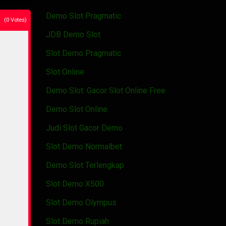
Demo Slot Pragmatic
(
0
Votes)
JDB Demo Slot
Slot Demo Pragmatic
Slot Online
Demo Slot: Gacor Slot Online Free
Demo Slot Online
Judi Slot Gacor Demo
Slot Demo Normalbet
Demo Slot Terlengkap
Slot Demo X500
Slot Demo Olympus
Slot Demo Rupiah