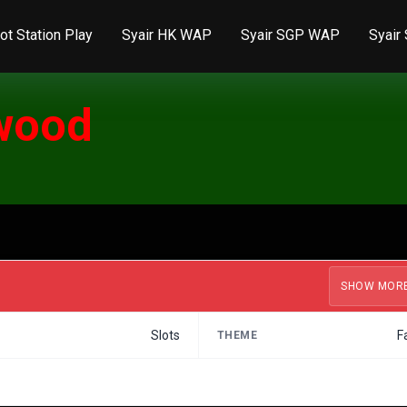
t Station Play
Syair HK WAP
Syair SGP WAP
Syair
wood
SHOW MOR
Slots
F
THEME