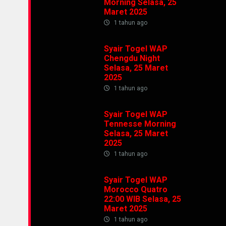
Morning Selasa, 25
Maret 2025
1 tahun ago
Syair Togel WAP
Chengdu Night
Selasa, 25 Maret
2025
1 tahun ago
Syair Togel WAP
Tennesse Morning
Selasa, 25 Maret
2025
1 tahun ago
Syair Togel WAP
Morocco Quatro
22:00 WIB Selasa, 25
Maret 2025
1 tahun ago