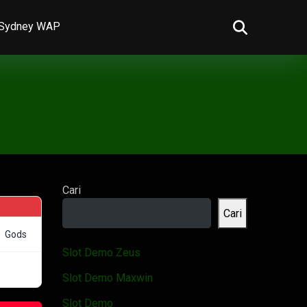
 Sydney WAP
Cari
Cari
Gods
Slot Demo Zeus
Slot Demo Maxwin
Slot Demo