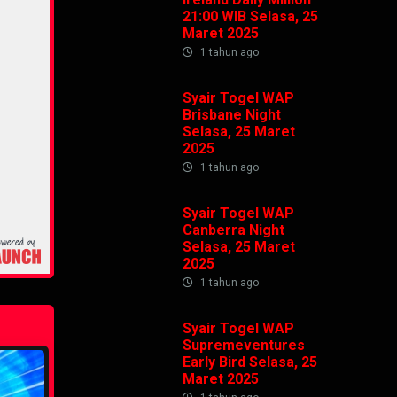
21:00 WIB Selasa, 25
Maret 2025
1 tahun ago
Syair Togel WAP
Brisbane Night
Selasa, 25 Maret
2025
1 tahun ago
Syair Togel WAP
Canberra Night
Selasa, 25 Maret
2025
1 tahun ago
Syair Togel WAP
Supremeventures
Early Bird Selasa, 25
Maret 2025