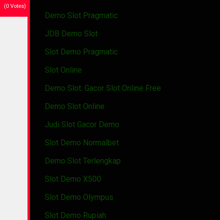
(
0
Votes)
Demo Slot Pragmatic
JDB Demo Slot
Slot Demo Pragmatic
Slot Online
Demo Slot: Gacor Slot Online Free
Demo Slot Online
Judi Slot Gacor Demo
Slot Demo Normalbet
Demo Slot Terlengkap
Slot Demo X500
Slot Demo Olympus
Slot Demo Rupiah