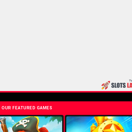
 OUR FEATURED GAMES