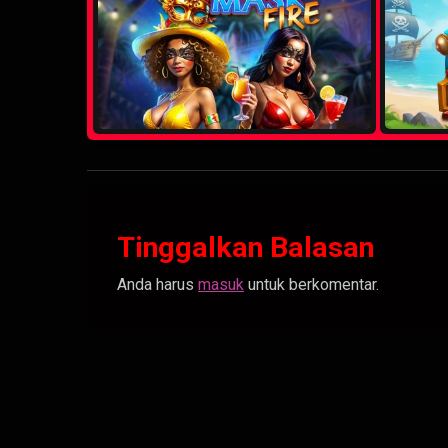
Tinggalkan Balasan
Anda harus
masuk
untuk berkomentar.