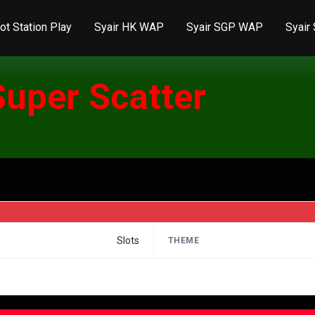
t Station Play
Syair HK WAP
Syair SGP WAP
Syair
uper Scatter
Slots
THEME