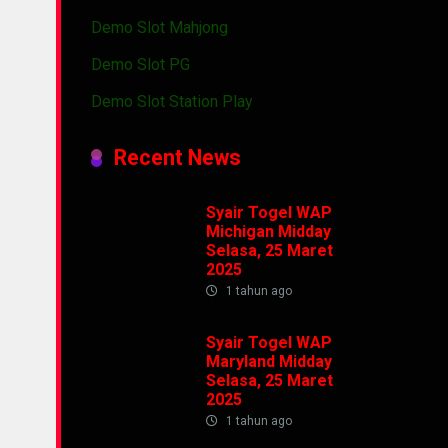
Demo Slot Mahjong
Demo Slot PG
Demo Slot Station Play
Recent News
Syair Togel WAP
Michigan Midday
Selasa, 25 Maret
2025
1 tahun ago
Syair Togel WAP
Maryland Midday
Selasa, 25 Maret
2025
1 tahun ago