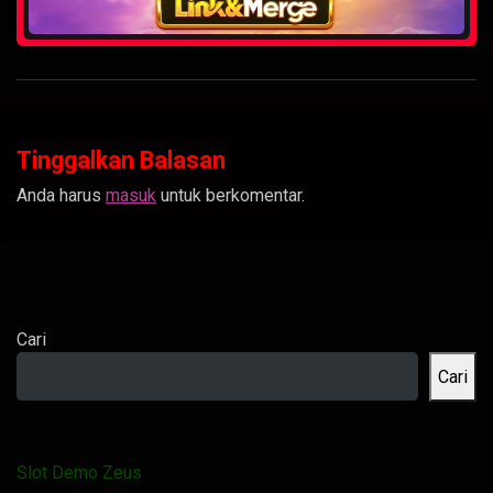
Tinggalkan Balasan
Anda harus
masuk
untuk berkomentar.
Cari
Cari
Slot Demo Zeus