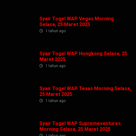
Syair Togel WAP Vegas Morning
Selasa, 25 Maret 2025
1 tahun ago
Syair Togel WAP Hongkong Selasa, 25
Maret 2025
1 tahun ago
Syair Togel WAP Texas Morning Selasa,
25 Maret 2025
1 tahun ago
Syair Togel WAP Supremeventures
Morning Selasa, 25 Maret 2025
1 tahun ago