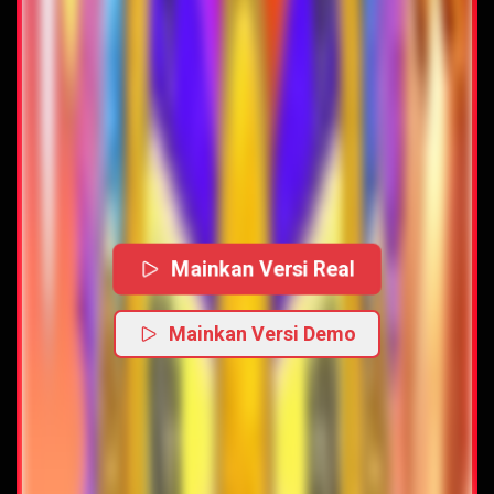
Mainkan Versi Real
Mainkan Versi Demo