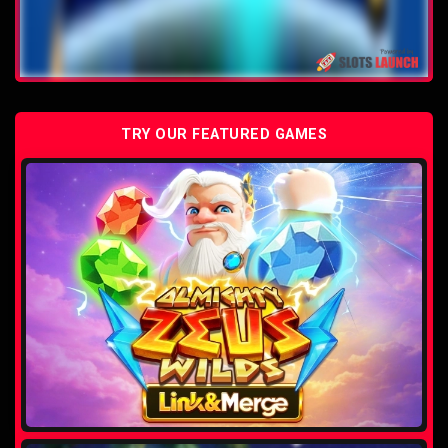
TRY OUR FEATURED GAMES