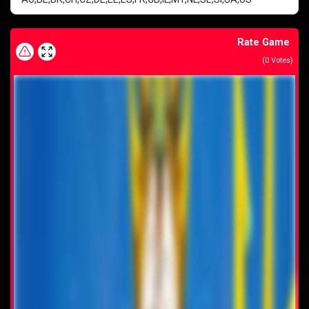
Rate Game
(
0
Votes)