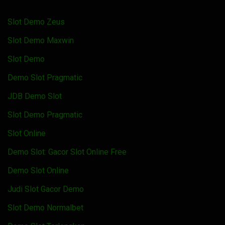
Slot Demo Zeus
Slot Demo Maxwin
Slot Demo
Demo Slot Pragmatic
JDB Demo Slot
Slot Demo Pragmatic
Slot Online
Demo Slot: Gacor Slot Online Free
Demo Slot Online
Judi Slot Gacor Demo
Slot Demo Normalbet