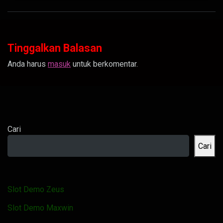
Tinggalkan Balasan
Anda harus
masuk
untuk berkomentar.
Cari
Cari
Slot Demo Zeus
Slot Demo Maxwin