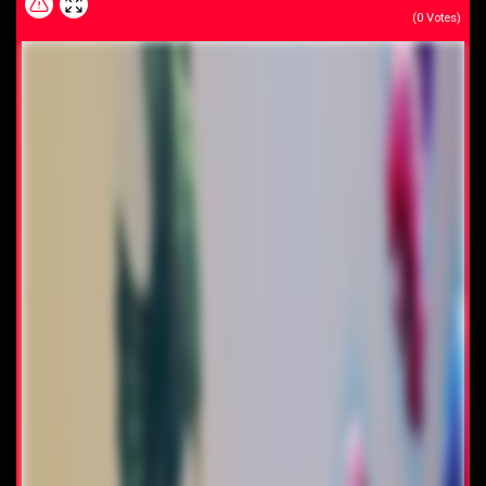
(
0
Votes)