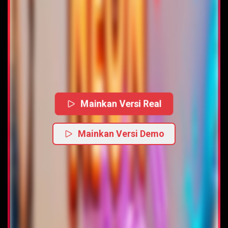
Mainkan Versi Real
Mainkan Versi Demo