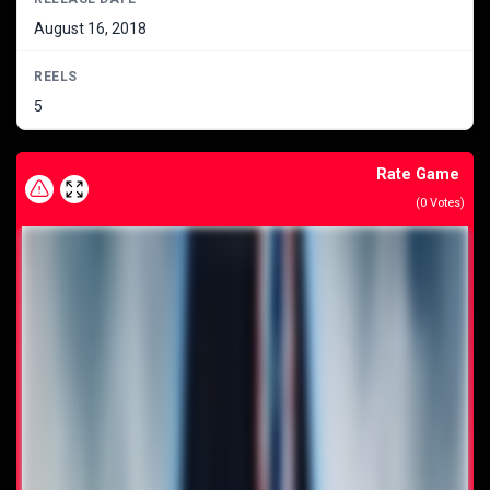
August 16, 2018
REELS
5
Rate Game
(
0
Votes)