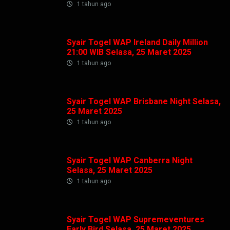
1 tahun ago
Syair Togel WAP Ireland Daily Million
21:00 WIB Selasa, 25 Maret 2025
1 tahun ago
Syair Togel WAP Brisbane Night Selasa,
25 Maret 2025
1 tahun ago
Syair Togel WAP Canberra Night
Selasa, 25 Maret 2025
1 tahun ago
Syair Togel WAP Supremeventures
Early Bird Selasa, 25 Maret 2025