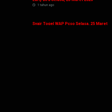
1 tahun ago
Syair Togel WAP Pcso Selasa, 25 Maret
2025
1 tahun ago
Syair Togel WAP Busan Night Selasa, 25
Maret 2025
1 tahun ago
Syair Togel WAP Colombus Selasa, 25
Maret 2025
1 tahun ago
Syair Togel WAP Chengdu Day Selasa,