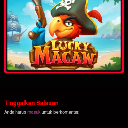
Tinggalkan Balasan
Anda harus
masuk
untuk berkomentar.