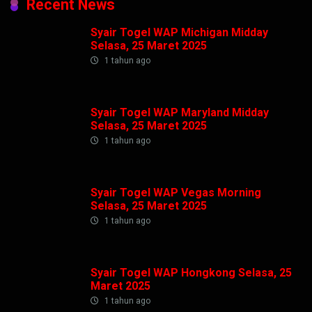
Recent News
Syair Togel WAP Michigan Midday
Selasa, 25 Maret 2025
1 tahun ago
Syair Togel WAP Maryland Midday
Selasa, 25 Maret 2025
1 tahun ago
Syair Togel WAP Vegas Morning
Selasa, 25 Maret 2025
1 tahun ago
Syair Togel WAP Hongkong Selasa, 25
Maret 2025
1 tahun ago