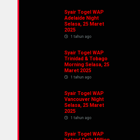
Syair Togel WAP
Adelaide Night
Selasa, 25 Maret
2025
1 tahun ago
Syair Togel WAP
Trinidad & Tobago
Morning Selasa, 25
Maret 2025
1 tahun ago
Syair Togel WAP
Vancouver Night
Selasa, 25 Maret
2025
1 tahun ago
Syair Togel WAP
Ireland Daily Million