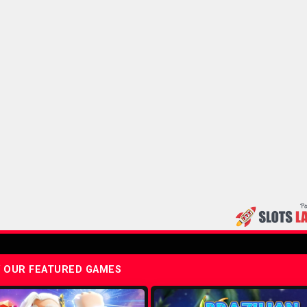
 OUR FEATURED GAMES