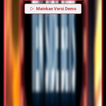
Mainkan Versi Demo