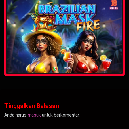
Tinggalkan Balasan
Anda harus
masuk
untuk berkomentar.