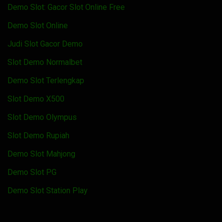
Demo Slot: Gacor Slot Online Free
Demo Slot Online
Judi Slot Gacor Demo
Slot Demo Normalbet
Demo Slot Terlengkap
Slot Demo X500
Slot Demo Olympus
Slot Demo Rupiah
Demo Slot Mahjong
Demo Slot PG
Demo Slot Station Play