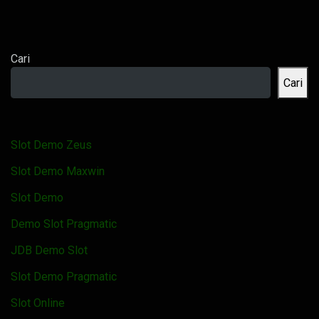
Cari
Cari
Slot Demo Zeus
Slot Demo Maxwin
Slot Demo
Demo Slot Pragmatic
JDB Demo Slot
Slot Demo Pragmatic
Slot Online