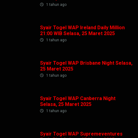
1 tahun ago
Syair Togel WAP Ireland Daily Million
21:00 WIB Selasa, 25 Maret 2025
1 tahun ago
Syair Togel WAP Brisbane Night Selasa,
25 Maret 2025
1 tahun ago
Syair Togel WAP Canberra Night
Selasa, 25 Maret 2025
1 tahun ago
Syair Togel WAP Supremeventures