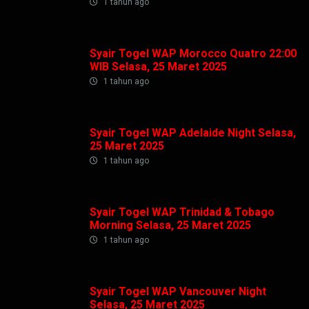
1 tahun ago
Syair Togel WAP Morocco Quatro 22:00
WIB Selasa, 25 Maret 2025
1 tahun ago
Syair Togel WAP Adelaide Night Selasa,
25 Maret 2025
1 tahun ago
Syair Togel WAP Trinidad & Tobago
Morning Selasa, 25 Maret 2025
1 tahun ago
Syair Togel WAP Vancouver Night
Selasa, 25 Maret 2025