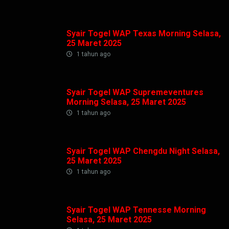
Syair Togel WAP Texas Morning Selasa,
25 Maret 2025
1 tahun ago
Syair Togel WAP Supremeventures
Morning Selasa, 25 Maret 2025
1 tahun ago
Syair Togel WAP Chengdu Night Selasa,
25 Maret 2025
1 tahun ago
Syair Togel WAP Tennesse Morning
Selasa, 25 Maret 2025