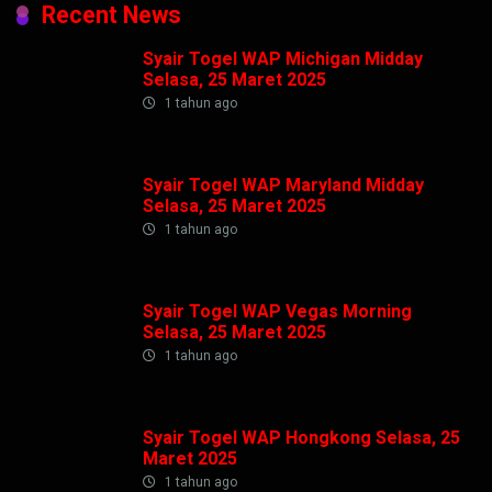
Recent News
Syair Togel WAP Michigan Midday
Selasa, 25 Maret 2025
1 tahun ago
Syair Togel WAP Maryland Midday
Selasa, 25 Maret 2025
1 tahun ago
Syair Togel WAP Vegas Morning
Selasa, 25 Maret 2025
1 tahun ago
Syair Togel WAP Hongkong Selasa, 25
Maret 2025
1 tahun ago