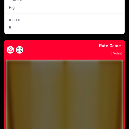
Pig
REELS
5
Rate Game
(
0
Votes)