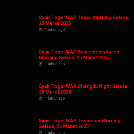
Syair Togel WAP Texas Morning Selasa,
25 Maret 2025
1 tahun ago
Syair Togel WAP Supremeventures
Morning Selasa, 25 Maret 2025
1 tahun ago
Syair Togel WAP Chengdu Night Selasa,
25 Maret 2025
1 tahun ago
Syair Togel WAP Tennesse Morning
Selasa, 25 Maret 2025
1 tahun ago