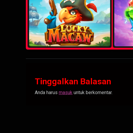
Tinggalkan Balasan
Anda harus
masuk
untuk berkomentar.