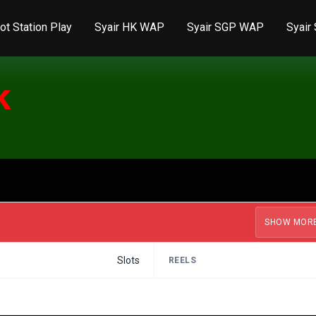
t Station Play
Syair HK WAP
Syair SGP WAP
Syair
k
SHOW MOR
Slots
REELS