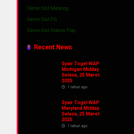
Demo Slot Mahjong
Demo Slot PG
Demo Slot Station Play
Recent News
Syair Togel WAP
Michigan Midday
Selasa, 25 Maret
2025
1 tahun ago
Syair Togel WAP
Maryland Midday
Selasa, 25 Maret
2025
1 tahun ago