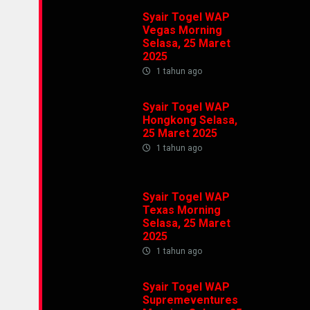
Syair Togel WAP
Vegas Morning
Selasa, 25 Maret
2025
1 tahun ago
Syair Togel WAP
Hongkong Selasa,
25 Maret 2025
1 tahun ago
Syair Togel WAP
Texas Morning
Selasa, 25 Maret
2025
1 tahun ago
Syair Togel WAP
Supremeventures