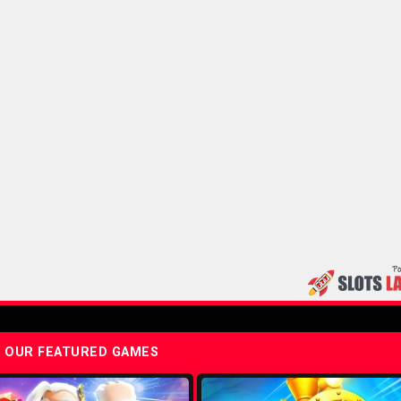
 OUR FEATURED GAMES