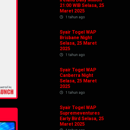
21:00 WIB Selasa, 25
Maret 2025
1 tahun ago
Syair Togel WAP
Brisbane Night
Selasa, 25 Maret
2025
1 tahun ago
Syair Togel WAP
Canberra Night
Selasa, 25 Maret
2025
1 tahun ago
Syair Togel WAP
Supremeventures
Early Bird Selasa, 25
Maret 2025