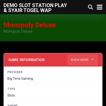
DEMO SLOT STATION PLAY
& SYAIR TOGEL WAP
Monopoly Deluxe
Monopoly Deluxe
GAME INFORMATION
SHOW MORE
PROVIDER
Big Time Gaming
TYPE
Slots
THEME