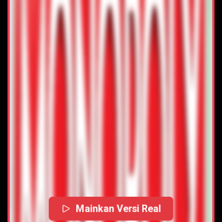
Mainkan Versi Real