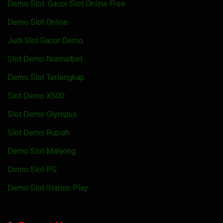
Demo Slot: Gacor Slot Online Free
Demo Slot Online
Judi Slot Gacor Demo
Slot Demo Normalbet
Demo Slot Terlengkap
Slot Demo X500
Slot Demo Olympus
Slot Demo Rupiah
Demo Slot Mahjong
Demo Slot PG
Demo Slot Station Play