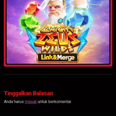
Tinggalkan Balasan
Anda harus
masuk
untuk berkomentar.