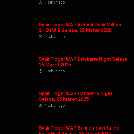
1 tahun ago
Syair Togel WAP Ireland Daily Million
21:00 WIB Selasa, 25 Maret 2025
1 tahun ago
Syair Togel WAP Brisbane Night Selasa,
25 Maret 2025
1 tahun ago
Syair Togel WAP Canberra Night
Selasa, 25 Maret 2025
1 tahun ago
Syair Togel WAP Supremeventures
Early Bird Selasa, 25 Maret 2025