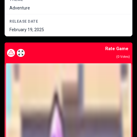
Adventure
RELEASE DATE
February 19, 2025
Rate Game
(
0
Votes)