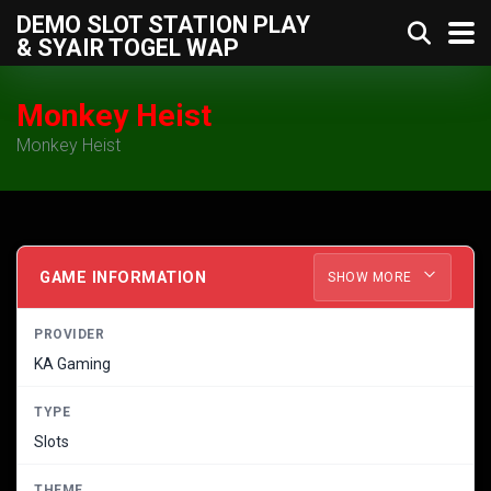
DEMO SLOT STATION PLAY
& SYAIR TOGEL WAP
Monkey Heist
Monkey Heist
GAME INFORMATION
SHOW MORE
PROVIDER
KA Gaming
TYPE
Slots
THEME