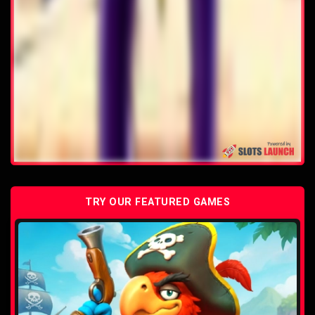
TRY OUR FEATURED GAMES