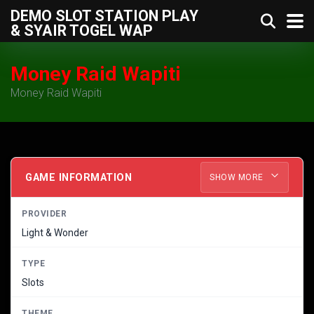
DEMO SLOT STATION PLAY
& SYAIR TOGEL WAP
Money Raid Wapiti
Money Raid Wapiti
GAME INFORMATION
SHOW MORE
PROVIDER
Light & Wonder
TYPE
Slots
THEME