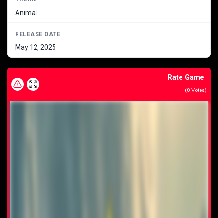
Animal
RELEASE DATE
May 12, 2025
Rate Game
(
0
Votes)