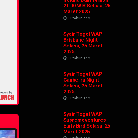
21:00 WIB Selasa, 25
Maret 2025
1 tahun ago
Syair Togel WAP
Brisbane Night
Selasa, 25 Maret
2025
1 tahun ago
Syair Togel WAP
Canberra Night
Selasa, 25 Maret
2025
1 tahun ago
Syair Togel WAP
Supremeventures
Early Bird Selasa, 25
Maret 2025