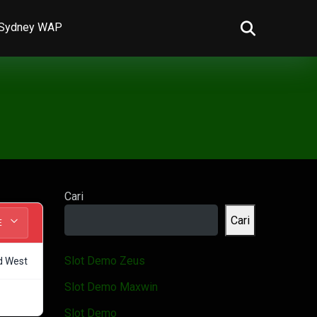
 Sydney WAP
Cari
Cari
E
Slot Demo Zeus
d West
Slot Demo Maxwin
Slot Demo