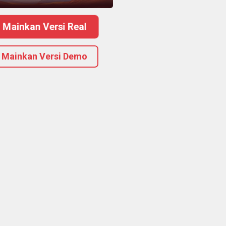
Mainkan Versi Real
Mainkan Versi Demo