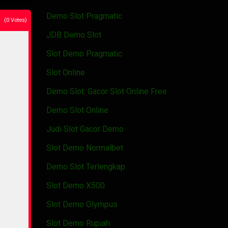
Demo Slot Pragmatic
(
0
Votes)
JDB Demo Slot
Slot Demo Pragmatic
Slot Online
Demo Slot: Gacor Slot Online Free
Demo Slot Online
Judi Slot Gacor Demo
Slot Demo Normalbet
Demo Slot Terlengkap
Slot Demo X500
Slot Demo Olympus
Slot Demo Rupiah