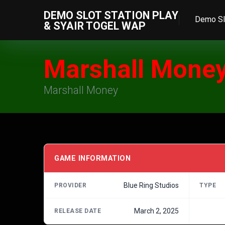
DEMO SLOT STATION PLAY
Demo Slo
& SYAIR TOGEL WAP
Marshall Mone
Marshall Money
GAME INFORMATION
Blue Ring Studios
PROVIDER
TYPE
March 2, 2025
RELEASE DATE