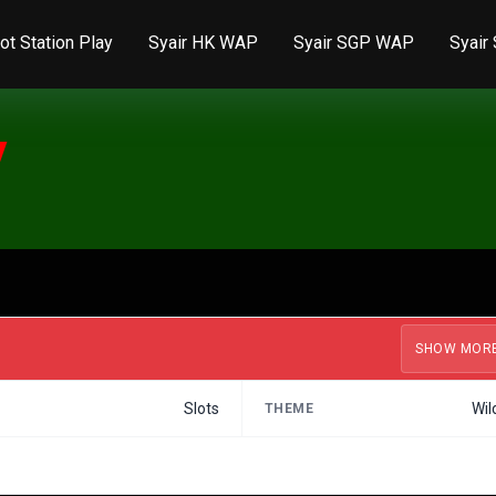
t Station Play
Syair HK WAP
Syair SGP WAP
Syair
y
SHOW MOR
Slots
Wil
THEME