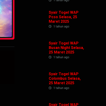
1 tahun ago
Syair Togel WAP
Pcso Selasa, 25
Maret 2025
1 tahun ago
Syair Togel WAP
Busan Night Selasa,
25 Maret 2025
1 tahun ago
Syair Togel WAP
Colombus Selasa,
25 Maret 2025
1 tahun ago
Syair Togel WAP