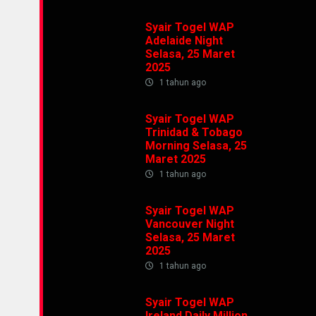
Syair Togel WAP
Adelaide Night
Selasa, 25 Maret
2025
1 tahun ago
Syair Togel WAP
Trinidad & Tobago
Morning Selasa, 25
Maret 2025
1 tahun ago
Syair Togel WAP
Vancouver Night
Selasa, 25 Maret
2025
1 tahun ago
Syair Togel WAP
Ireland Daily Million