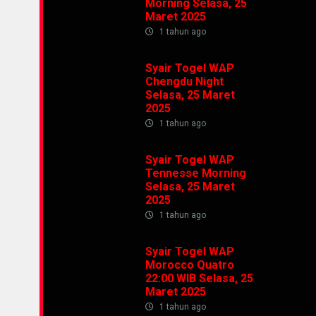
Morning Selasa, 25
Maret 2025
1 tahun ago
Syair Togel WAP
Chengdu Night
Selasa, 25 Maret
2025
1 tahun ago
Syair Togel WAP
Tennesse Morning
Selasa, 25 Maret
2025
1 tahun ago
Syair Togel WAP
Morocco Quatro
22:00 WIB Selasa, 25
Maret 2025
1 tahun ago