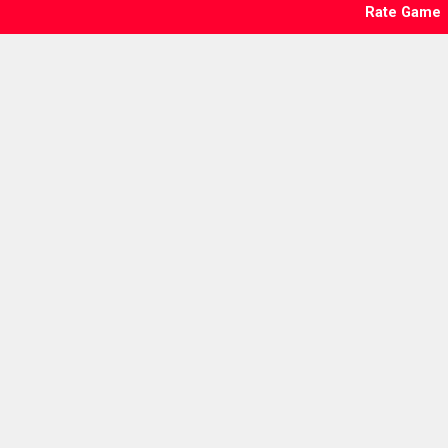
Rate Game