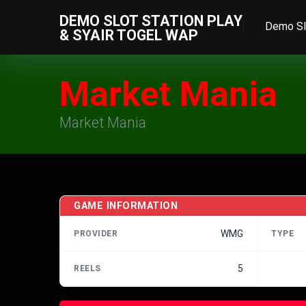
DEMO SLOT STATION PLAY
Demo Slo
& SYAIR TOGEL WAP
Market Mania
Market Mania
GAME INFORMATION
WMG
PROVIDER
TYPE
5
REELS