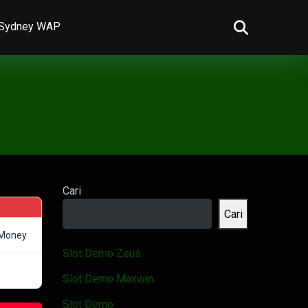
 Sydney WAP
Cari
Cari
Money
Slot Demo Zeus
Slot Demo Maxwin
Slot Demo