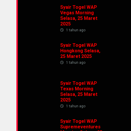
Syair Togel WAP
Vegas Morning
Selasa, 25 Maret
2025
1 tahun ago
Syair Togel WAP
Hongkong Selasa,
25 Maret 2025
1 tahun ago
Syair Togel WAP
Texas Morning
Selasa, 25 Maret
2025
1 tahun ago
Syair Togel WAP
Supremeventures