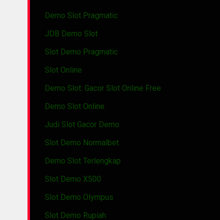
Demo Slot Pragmatic
JDB Demo Slot
Slot Demo Pragmatic
Slot Online
Demo Slot: Gacor Slot Online Free
Demo Slot Online
Judi Slot Gacor Demo
Slot Demo Normalbet
Demo Slot Terlengkap
Slot Demo X500
Slot Demo Olympus
Slot Demo Rupiah