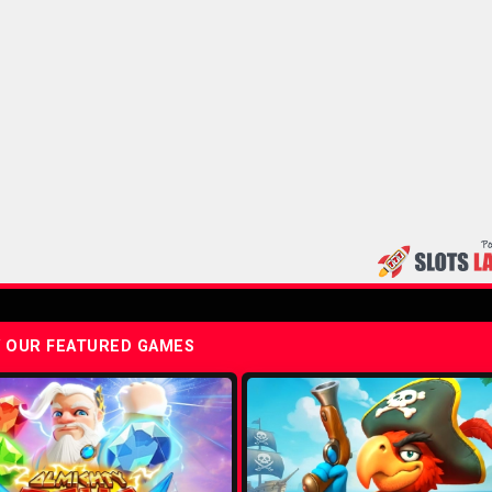
 OUR FEATURED GAMES