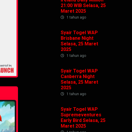
21:00 WIB Selasa, 25
Maret 2025
1 tahun ago
Syair Togel WAP
Brisbane Night
Selasa, 25 Maret
2025
1 tahun ago
Syair Togel WAP
Canberra Night
Selasa, 25 Maret
2025
1 tahun ago
Syair Togel WAP
Supremeventures
Early Bird Selasa, 25
Maret 2025