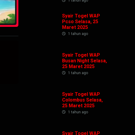
1 tahun ago
Syair Togel WAP
Pcso Selasa, 25
Maret 2025
1 tahun ago
Syair Togel WAP
Busan Night Selasa,
25 Maret 2025
1 tahun ago
Syair Togel WAP
Colombus Selasa,
25 Maret 2025
1 tahun ago
Syair Togel WAP