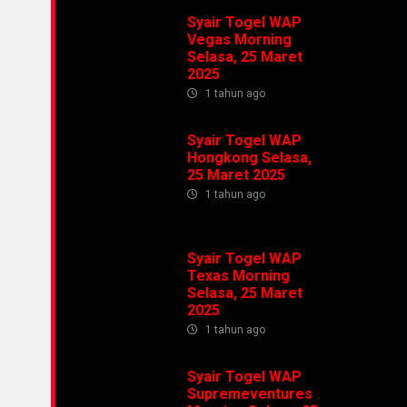
Syair Togel WAP
Vegas Morning
Selasa, 25 Maret
2025
1 tahun ago
Syair Togel WAP
Hongkong Selasa,
25 Maret 2025
1 tahun ago
Syair Togel WAP
Texas Morning
Selasa, 25 Maret
2025
1 tahun ago
Syair Togel WAP
Supremeventures