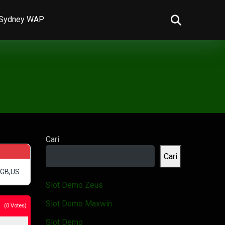
 Sydney WAP
Cari
Cari
GB,US
Slot Demo Zeus
Slot Demo Maxwin
(
0
Votes)
Slot Demo