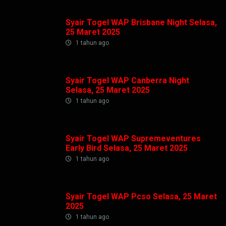
Syair Togel WAP Brisbane Night Selasa,
25 Maret 2025
1 tahun ago
Syair Togel WAP Canberra Night
Selasa, 25 Maret 2025
1 tahun ago
Syair Togel WAP Supremeventures
Early Bird Selasa, 25 Maret 2025
1 tahun ago
Syair Togel WAP Pcso Selasa, 25 Maret
2025
1 tahun ago