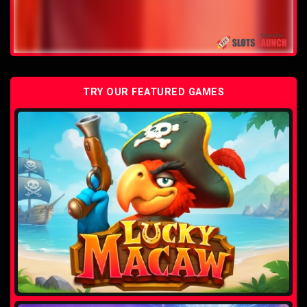
TRY OUR FEATURED GAMES