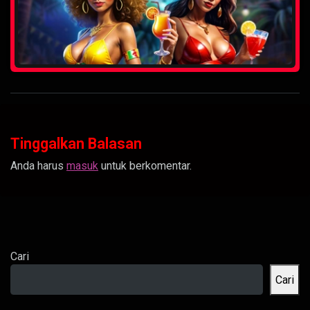
Tinggalkan Balasan
Anda harus
masuk
untuk berkomentar.
Cari
Cari