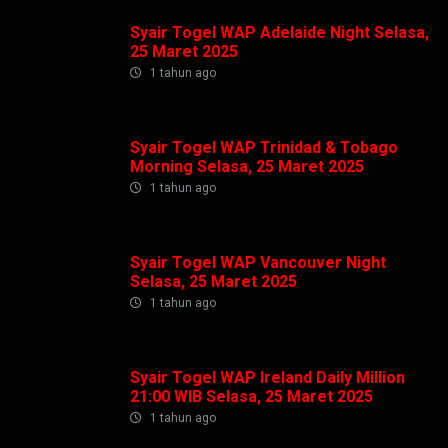
Syair Togel WAP Adelaide Night Selasa,
25 Maret 2025
1 tahun ago
Syair Togel WAP Trinidad & Tobago
Morning Selasa, 25 Maret 2025
1 tahun ago
Syair Togel WAP Vancouver Night
Selasa, 25 Maret 2025
1 tahun ago
Syair Togel WAP Ireland Daily Million
21:00 WIB Selasa, 25 Maret 2025
1 tahun ago