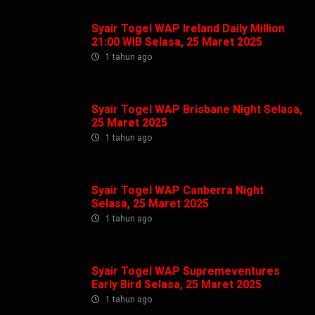
Syair Togel WAP Ireland Daily Million
21:00 WIB Selasa, 25 Maret 2025
1 tahun ago
Syair Togel WAP Brisbane Night Selasa,
25 Maret 2025
1 tahun ago
Syair Togel WAP Canberra Night
Selasa, 25 Maret 2025
1 tahun ago
Syair Togel WAP Supremeventures
Early Bird Selasa, 25 Maret 2025
1 tahun ago