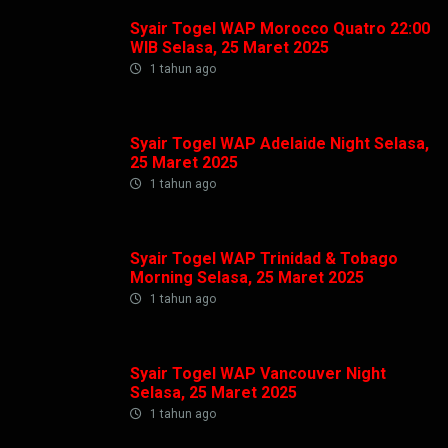
Syair Togel WAP Morocco Quatro 22:00
WIB Selasa, 25 Maret 2025
1 tahun ago
Syair Togel WAP Adelaide Night Selasa,
25 Maret 2025
1 tahun ago
Syair Togel WAP Trinidad & Tobago
Morning Selasa, 25 Maret 2025
1 tahun ago
Syair Togel WAP Vancouver Night
Selasa, 25 Maret 2025
1 tahun ago