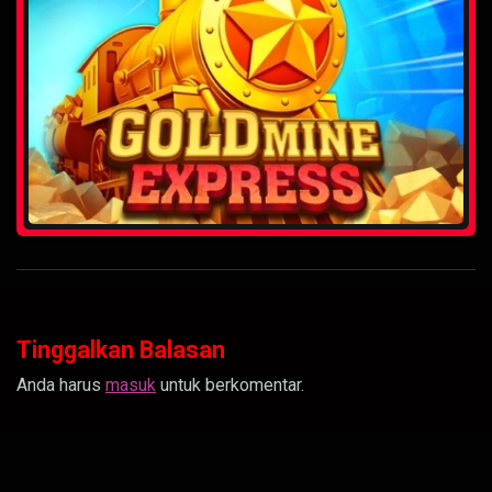
Tinggalkan Balasan
Anda harus
masuk
untuk berkomentar.