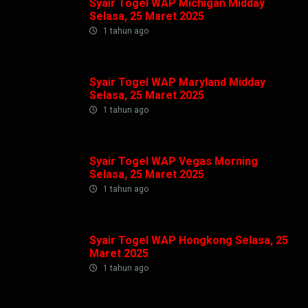
Syair Togel WAP Michigan Midday
Selasa, 25 Maret 2025
1 tahun ago
Syair Togel WAP Maryland Midday
Selasa, 25 Maret 2025
1 tahun ago
Syair Togel WAP Vegas Morning
Selasa, 25 Maret 2025
1 tahun ago
Syair Togel WAP Hongkong Selasa, 25
Maret 2025
1 tahun ago