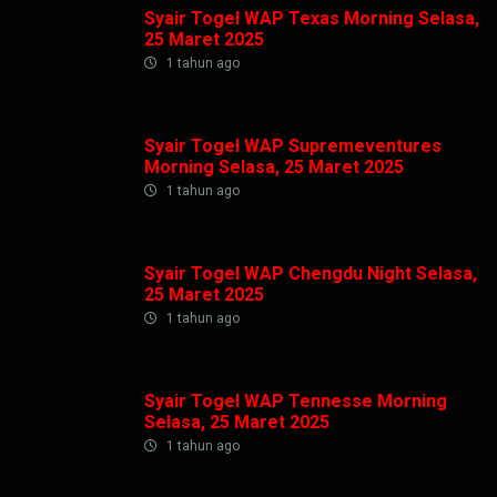
Syair Togel WAP Texas Morning Selasa,
25 Maret 2025
1 tahun ago
Syair Togel WAP Supremeventures
Morning Selasa, 25 Maret 2025
1 tahun ago
Syair Togel WAP Chengdu Night Selasa,
25 Maret 2025
1 tahun ago
Syair Togel WAP Tennesse Morning
Selasa, 25 Maret 2025
1 tahun ago