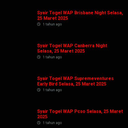
Syair Togel WAP Brisbane Night Selasa,
25 Maret 2025
1 tahun ago
Syair Togel WAP Canberra Night
Selasa, 25 Maret 2025
1 tahun ago
Syair Togel WAP Supremeventures
Early Bird Selasa, 25 Maret 2025
1 tahun ago
Syair Togel WAP Pcso Selasa, 25 Maret
2025
1 tahun ago