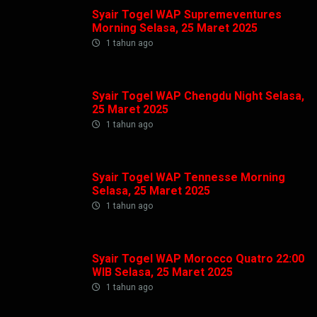
Syair Togel WAP Supremeventures
Morning Selasa, 25 Maret 2025
1 tahun ago
Syair Togel WAP Chengdu Night Selasa,
25 Maret 2025
1 tahun ago
Syair Togel WAP Tennesse Morning
Selasa, 25 Maret 2025
1 tahun ago
Syair Togel WAP Morocco Quatro 22:00
WIB Selasa, 25 Maret 2025
1 tahun ago