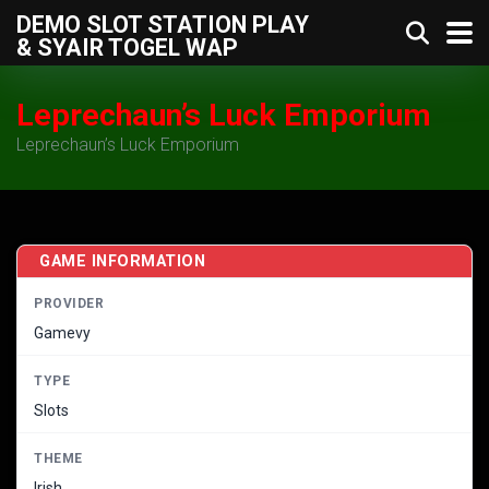
DEMO SLOT STATION PLAY
& SYAIR TOGEL WAP
Leprechaun’s Luck Emporium
Leprechaun’s Luck Emporium
GAME INFORMATION
PROVIDER
Gamevy
TYPE
Slots
THEME
Irish