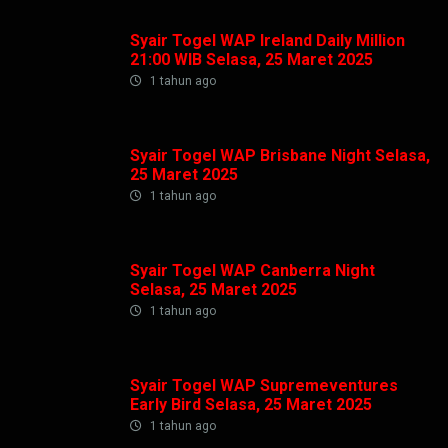
Syair Togel WAP Ireland Daily Million
21:00 WIB Selasa, 25 Maret 2025
1 tahun ago
Syair Togel WAP Brisbane Night Selasa,
25 Maret 2025
1 tahun ago
Syair Togel WAP Canberra Night
Selasa, 25 Maret 2025
1 tahun ago
Syair Togel WAP Supremeventures
Early Bird Selasa, 25 Maret 2025
1 tahun ago