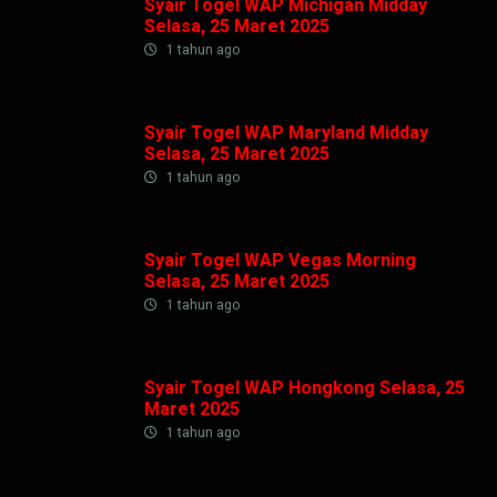
Syair Togel WAP Michigan Midday
Selasa, 25 Maret 2025
1 tahun ago
Syair Togel WAP Maryland Midday
Selasa, 25 Maret 2025
1 tahun ago
Syair Togel WAP Vegas Morning
Selasa, 25 Maret 2025
1 tahun ago
Syair Togel WAP Hongkong Selasa, 25
Maret 2025
1 tahun ago