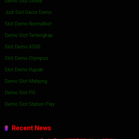
Demo Slot Online
Judi Slot Gacor Demo
Slot Demo Normalbet
Demo Slot Terlengkap
Slot Demo X500
Slot Demo Olympus
Slot Demo Rupiah
Demo Slot Mahjong
Demo Slot PG
Demo Slot Station Play
Recent News