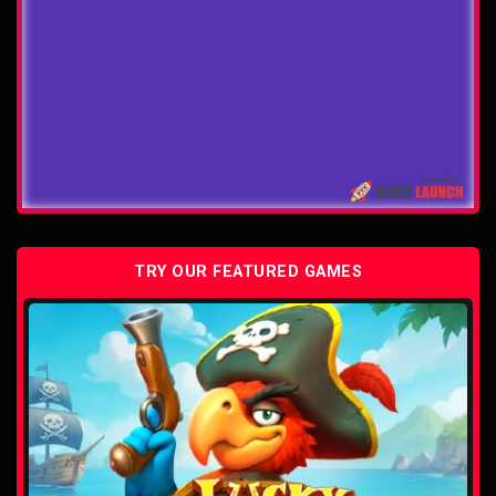
TRY OUR FEATURED GAMES