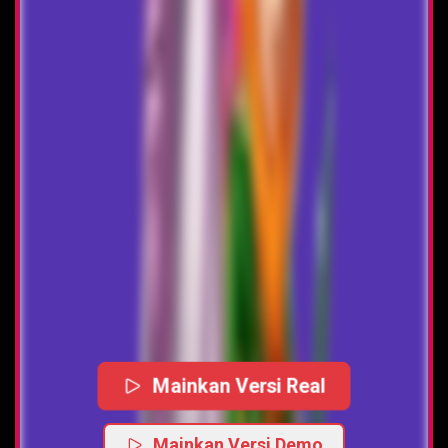
Mainkan Versi Real
Mainkan Versi Demo