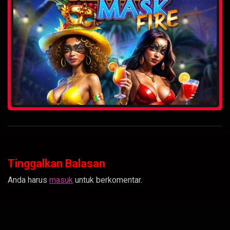
Tinggalkan Balasan
Anda harus
masuk
untuk berkomentar.