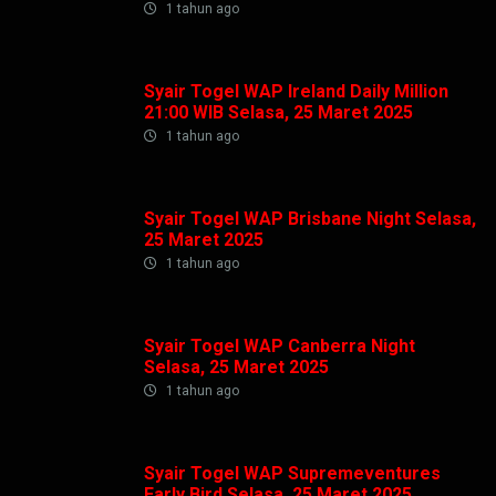
1 tahun ago
Syair Togel WAP Ireland Daily Million
21:00 WIB Selasa, 25 Maret 2025
1 tahun ago
Syair Togel WAP Brisbane Night Selasa,
25 Maret 2025
1 tahun ago
Syair Togel WAP Canberra Night
Selasa, 25 Maret 2025
1 tahun ago
Syair Togel WAP Supremeventures
Early Bird Selasa, 25 Maret 2025