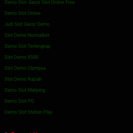
Demo Slot: Gacor Slot Online Free
Demo Slot Online
Judi Slot Gacor Demo
Slot Demo Normalbet
Demo Slot Terlengkap
Slot Demo X500
Slot Demo Olympus
Slot Demo Rupiah
Demo Slot Mahjong
Demo Slot PG
Demo Slot Station Play