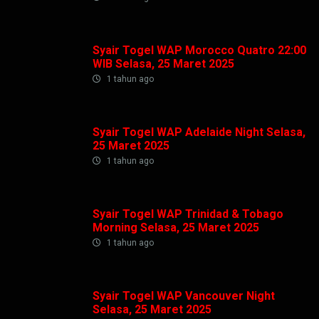
Syair Togel WAP Morocco Quatro 22:00
WIB Selasa, 25 Maret 2025
1 tahun ago
Syair Togel WAP Adelaide Night Selasa,
25 Maret 2025
1 tahun ago
Syair Togel WAP Trinidad & Tobago
Morning Selasa, 25 Maret 2025
1 tahun ago
Syair Togel WAP Vancouver Night
Selasa, 25 Maret 2025