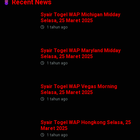
Recent News
Syair Togel WAP Michigan Midday
Selasa, 25 Maret 2025
1 tahun ago
Syair Togel WAP Maryland Midday
Selasa, 25 Maret 2025
1 tahun ago
Syair Togel WAP Vegas Morning
Selasa, 25 Maret 2025
1 tahun ago
Syair Togel WAP Hongkong Selasa, 25
Maret 2025
1 tahun ago