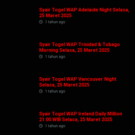
Syair Togel WAP Adelaide Night Selasa,
25 Maret 2025
1 tahun ago
Syair Togel WAP Trinidad & Tobago
Morning Selasa, 25 Maret 2025
1 tahun ago
Syair Togel WAP Vancouver Night
Selasa, 25 Maret 2025
1 tahun ago
Syair Togel WAP Ireland Daily Million
21:00 WIB Selasa, 25 Maret 2025
1 tahun ago