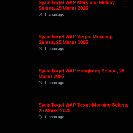
Syair Togel WAP Maryland Midday
Selasa, 25 Maret 2025
1 tahun ago
Syair Togel WAP Vegas Morning
Selasa, 25 Maret 2025
1 tahun ago
Syair Togel WAP Hongkong Selasa, 25
Maret 2025
1 tahun ago
Syair Togel WAP Texas Morning Selasa,
25 Maret 2025
1 tahun ago