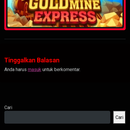
Tinggalkan Balasan
Anda harus
masuk
untuk berkomentar.
Cari
Cari