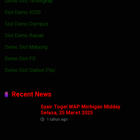
Demo Slot Terlengkap
Slot Demo X500
Slot Demo Olympus
Slot Demo Rupiah
Demo Slot Mahjong
Demo Slot PG
Demo Slot Station Play
Recent News
Syair Togel WAP Michigan Midday
Selasa, 25 Maret 2025
1 tahun ago