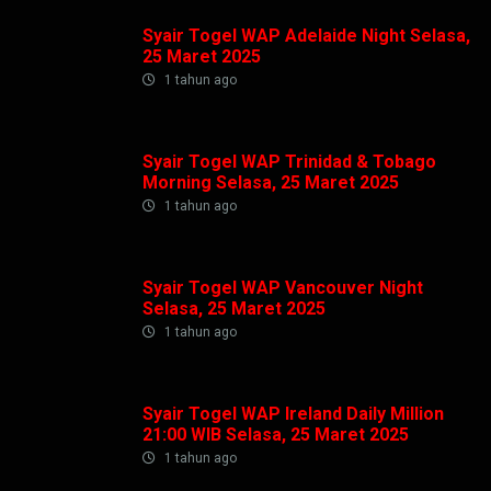
Syair Togel WAP Adelaide Night Selasa,
25 Maret 2025
1 tahun ago
Syair Togel WAP Trinidad & Tobago
Morning Selasa, 25 Maret 2025
1 tahun ago
Syair Togel WAP Vancouver Night
Selasa, 25 Maret 2025
1 tahun ago
Syair Togel WAP Ireland Daily Million
21:00 WIB Selasa, 25 Maret 2025
1 tahun ago