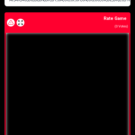
Rate Game
(
0
Votes)