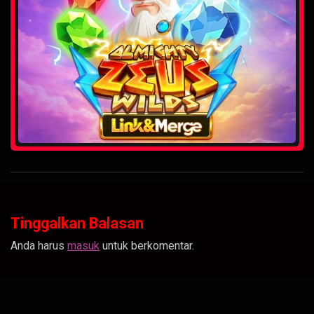
Tinggalkan Balasan
Anda harus
masuk
untuk berkomentar.