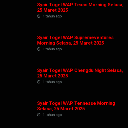
Syair Togel WAP Texas Morning Selasa,
25 Maret 2025
1 tahun ago
Syair Togel WAP Supremeventures
Morning Selasa, 25 Maret 2025
1 tahun ago
Syair Togel WAP Chengdu Night Selasa,
25 Maret 2025
1 tahun ago
Syair Togel WAP Tennesse Morning
Selasa, 25 Maret 2025
1 tahun ago