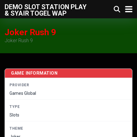
DEMO SLOT STATION PLAY
& SYAIR TOGEL WAP
Joker Rush 9
Joker Rush 9
GAME INFORMATION
PROVIDER
Games Global
TYPE
Slots
THEME
Joker