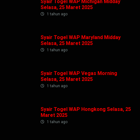
Syair Togel WAP Michigan Midday
Selasa, 25 Maret 2025
1 tahun ago
Syair Togel WAP Maryland Midday
Selasa, 25 Maret 2025
1 tahun ago
Syair Togel WAP Vegas Morning
Selasa, 25 Maret 2025
1 tahun ago
Syair Togel WAP Hongkong Selasa, 25
Maret 2025
1 tahun ago