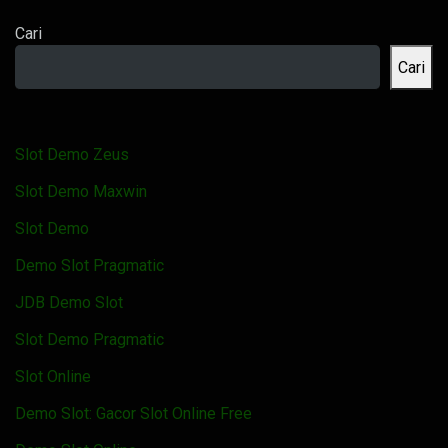
Cari
Cari
Slot Demo Zeus
Slot Demo Maxwin
Slot Demo
Demo Slot Pragmatic
JDB Demo Slot
Slot Demo Pragmatic
Slot Online
Demo Slot: Gacor Slot Online Free