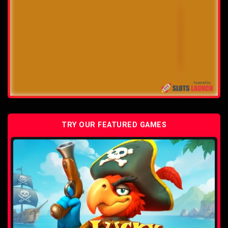
TRY OUR FEATURED GAMES