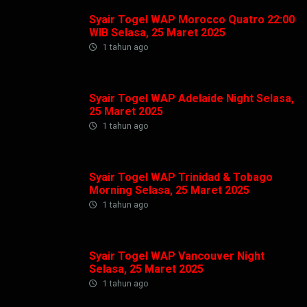
Syair Togel WAP Morocco Quatro 22:00
WIB Selasa, 25 Maret 2025
1 tahun ago
Syair Togel WAP Adelaide Night Selasa,
25 Maret 2025
1 tahun ago
Syair Togel WAP Trinidad & Tobago
Morning Selasa, 25 Maret 2025
1 tahun ago
Syair Togel WAP Vancouver Night
Selasa, 25 Maret 2025
1 tahun ago