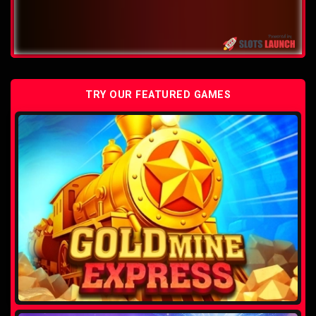
TRY OUR FEATURED GAMES