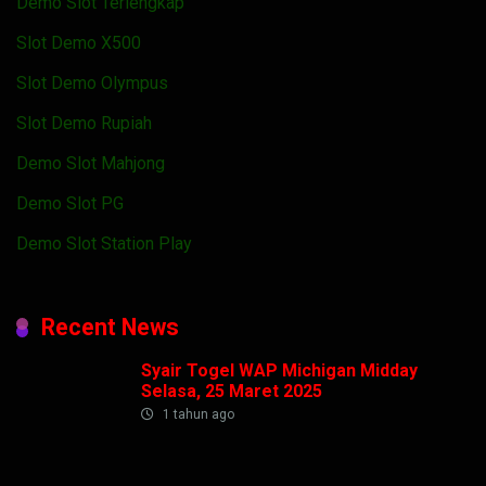
Demo Slot Terlengkap
Slot Demo X500
Slot Demo Olympus
Slot Demo Rupiah
Demo Slot Mahjong
Demo Slot PG
Demo Slot Station Play
Recent News
Syair Togel WAP Michigan Midday
Selasa, 25 Maret 2025
1 tahun ago