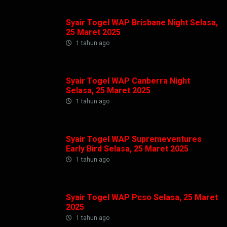
Syair Togel WAP Brisbane Night Selasa,
25 Maret 2025
1 tahun ago
Syair Togel WAP Canberra Night
Selasa, 25 Maret 2025
1 tahun ago
Syair Togel WAP Supremeventures
Early Bird Selasa, 25 Maret 2025
1 tahun ago
Syair Togel WAP Pcso Selasa, 25 Maret
2025
1 tahun ago