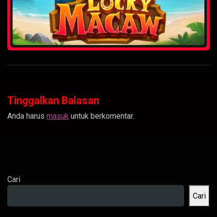
Tinggalkan Balasan
Anda harus
masuk
untuk berkomentar.
Cari
Cari