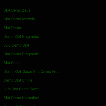
Slot Demo Zeus
Slot Demo Maxwin
Slot Demo
Demo Slot Pragmatic
JDB Demo Slot
Slot Demo Pragmatic
Slot Online
Demo Slot: Gacor Slot Online Free
Demo Slot Online
Judi Slot Gacor Demo
Slot Demo Normalbet