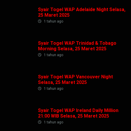
Syair Togel WAP Adelaide Night Selasa,
25 Maret 2025
1 tahun ago
Syair Togel WAP Trinidad & Tobago
Morning Selasa, 25 Maret 2025
1 tahun ago
Syair Togel WAP Vancouver Night
Selasa, 25 Maret 2025
1 tahun ago
Syair Togel WAP Ireland Daily Million
21:00 WIB Selasa, 25 Maret 2025
1 tahun ago