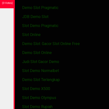
(
0
Votes)
Demo Slot Pragmatic
JDB Demo Slot
Slot Demo Pragmatic
Slot Online
Demo Slot: Gacor Slot Online Free
Demo Slot Online
Judi Slot Gacor Demo
Slot Demo Normalbet
Demo Slot Terlengkap
Slot Demo X500
Slot Demo Olympus
Slot Demo Rupiah