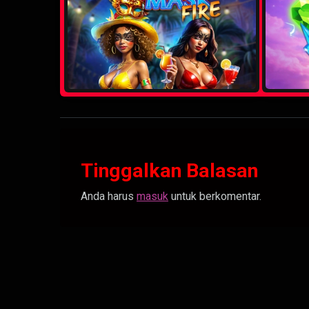
Tinggalkan Balasan
Anda harus
masuk
untuk berkomentar.