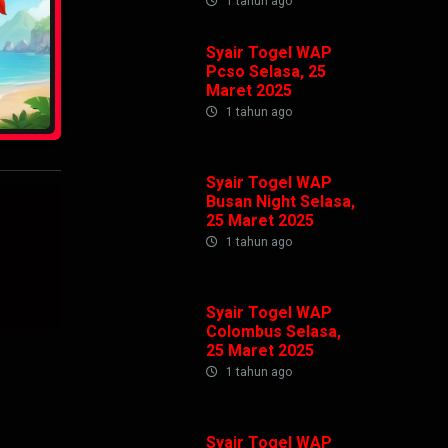
1 tahun ago
Syair Togel WAP
Pcso Selasa, 25
Maret 2025
1 tahun ago
Syair Togel WAP
Busan Night Selasa,
25 Maret 2025
1 tahun ago
Syair Togel WAP
Colombus Selasa,
25 Maret 2025
1 tahun ago
Syair Togel WAP