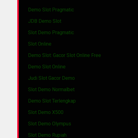
Demo Slot Pragmatic
JDB Demo Slot
Slot Demo Pragmatic
Slot Online
Demo Slot: Gacor Slot Online Free
Demo Slot Online
Judi Slot Gacor Demo
Slot Demo Normalbet
Demo Slot Terlengkap
Slot Demo X500
Slot Demo Olympus
Slot Demo Rupiah