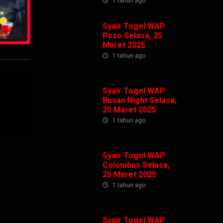
1 tahun ago
Syair Togel WAP
Pcso Selasa, 25
Maret 2025
1 tahun ago
Syair Togel WAP
Busan Night Selasa,
25 Maret 2025
1 tahun ago
Syair Togel WAP
Colombus Selasa,
25 Maret 2025
1 tahun ago
Syair Togel WAP