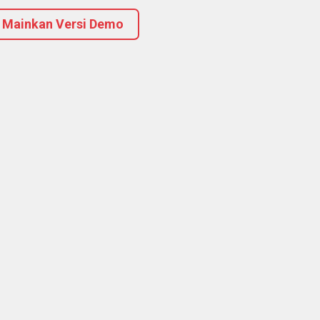
Mainkan Versi Demo