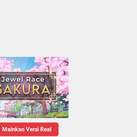
Mainkan Versi Real