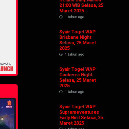
21:00 WIB Selasa, 25
Maret 2025
1 tahun ago
Syair Togel WAP
Brisbane Night
Selasa, 25 Maret
2025
1 tahun ago
Syair Togel WAP
Canberra Night
Selasa, 25 Maret
2025
1 tahun ago
Syair Togel WAP
Supremeventures
Early Bird Selasa, 25
Maret 2025