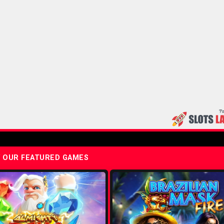
 OUR FEATURED GAMES