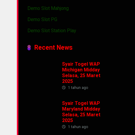
Demo Slot Mahjong
Demo Slot PG
Demo Slot Station Play
Recent News
Syair Togel WAP
Michigan Midday
Selasa, 25 Maret
2025
1 tahun ago
Syair Togel WAP
Maryland Midday
Selasa, 25 Maret
2025
1 tahun ago