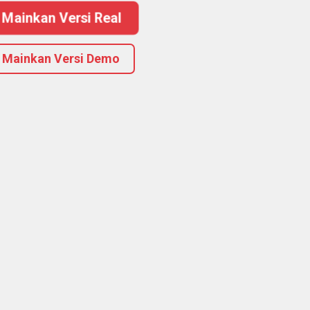
Mainkan Versi Real
Mainkan Versi Demo