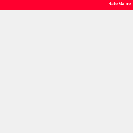
Rate Game