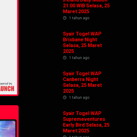
21:00 WIB Selasa, 25
Maret 2025
1 tahun ago
Syair Togel WAP
Brisbane Night
Selasa, 25 Maret
2025
1 tahun ago
Syair Togel WAP
Canberra Night
Selasa, 25 Maret
2025
1 tahun ago
Syair Togel WAP
Supremeventures
Early Bird Selasa, 25
Maret 2025