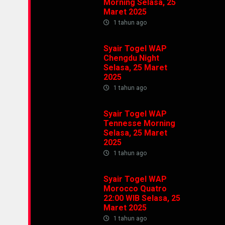
Morning Selasa, 25
Maret 2025
1 tahun ago
Syair Togel WAP
Chengdu Night
Selasa, 25 Maret
2025
1 tahun ago
Syair Togel WAP
Tennesse Morning
Selasa, 25 Maret
2025
1 tahun ago
Syair Togel WAP
Morocco Quatro
22:00 WIB Selasa, 25
Maret 2025
1 tahun ago