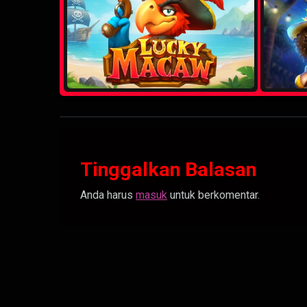
Tinggalkan Balasan
Anda harus
masuk
untuk berkomentar.