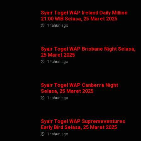
Syair Togel WAP Ireland Daily Million
21:00 WIB Selasa, 25 Maret 2025
1 tahun ago
Syair Togel WAP Brisbane Night Selasa,
25 Maret 2025
1 tahun ago
Syair Togel WAP Canberra Night
Selasa, 25 Maret 2025
1 tahun ago
Syair Togel WAP Supremeventures
Early Bird Selasa, 25 Maret 2025
1 tahun ago