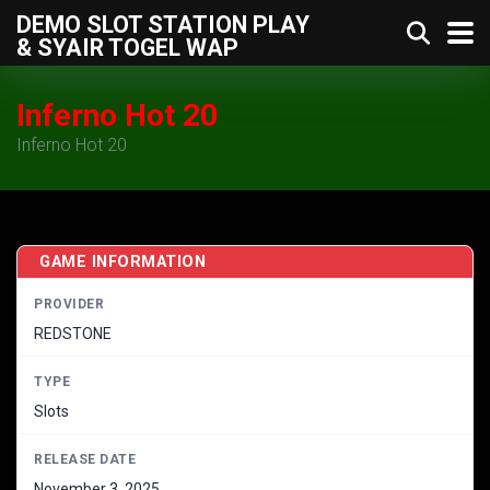
DEMO SLOT STATION PLAY
& SYAIR TOGEL WAP
Inferno Hot 20
Inferno Hot 20
GAME INFORMATION
PROVIDER
REDSTONE
TYPE
Slots
RELEASE DATE
November 3, 2025