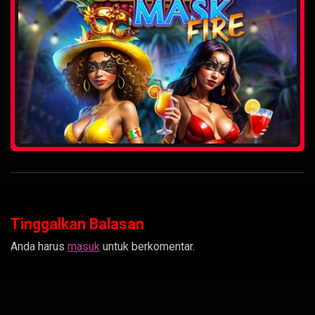
Tinggalkan Balasan
Anda harus
masuk
untuk berkomentar.