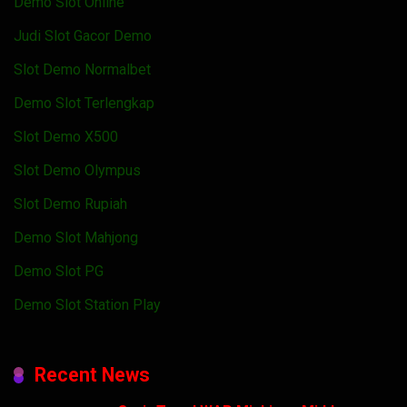
Demo Slot Online
Judi Slot Gacor Demo
Slot Demo Normalbet
Demo Slot Terlengkap
Slot Demo X500
Slot Demo Olympus
Slot Demo Rupiah
Demo Slot Mahjong
Demo Slot PG
Demo Slot Station Play
Recent News