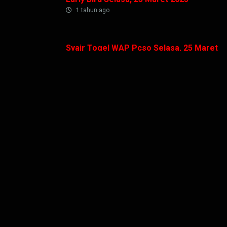
1 tahun ago
Syair Togel WAP Pcso Selasa, 25 Maret
2025
1 tahun ago
Syair Togel WAP Busan Night Selasa, 25
Maret 2025
1 tahun ago
Syair Togel WAP Colombus Selasa, 25
Maret 2025
1 tahun ago
Syair Togel WAP Chengdu Day Selasa,