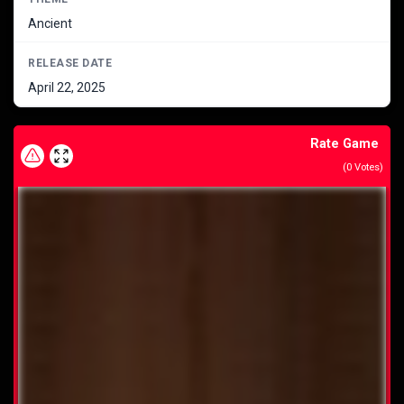
Ancient
RELEASE DATE
April 22, 2025
Rate Game
(
0
Votes)