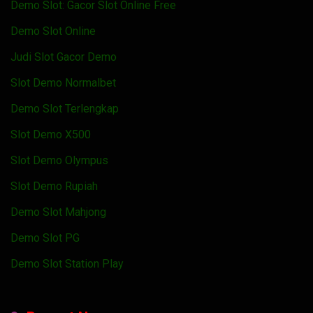
Demo Slot: Gacor Slot Online Free
Demo Slot Online
Judi Slot Gacor Demo
Slot Demo Normalbet
Demo Slot Terlengkap
Slot Demo X500
Slot Demo Olympus
Slot Demo Rupiah
Demo Slot Mahjong
Demo Slot PG
Demo Slot Station Play