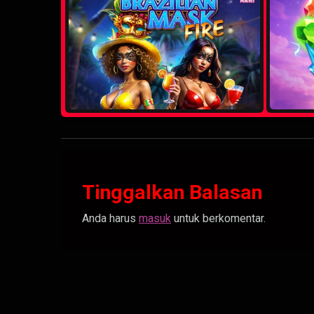
Tinggalkan Balasan
Anda harus
masuk
untuk berkomentar.