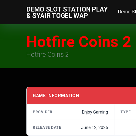
DEMO SLOT STATION PLAY
Demo Slo
& SYAIR TOGEL WAP
Hotfire Coins 2
Hotfire Coins 2
GAME INFORMATION
Enjoy Gaming
PROVIDER
TYPE
June 12, 2025
RELEASE DATE