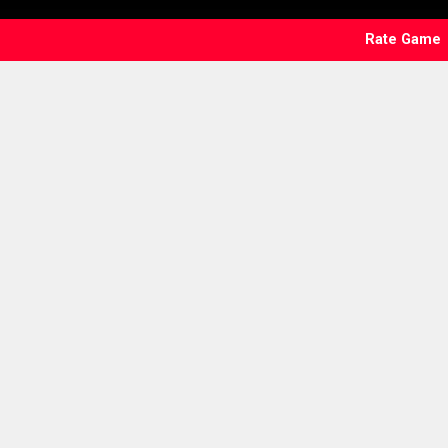
Rate Game