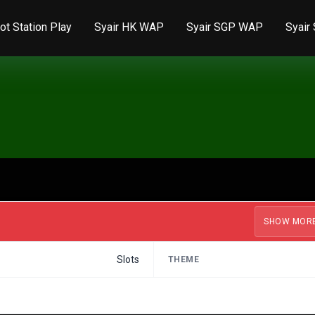
t Station Play
Syair HK WAP
Syair SGP WAP
Syair
SHOW MOR
Slots
THEME