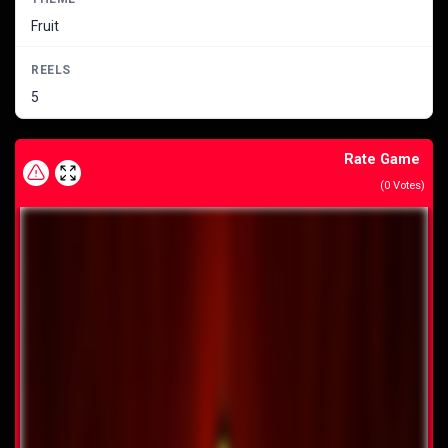
Fruit
REELS
5
Rate Game
(
0
Votes)