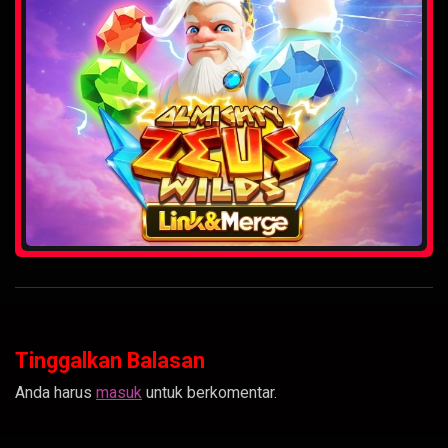
Tinggalkan Balasan
Anda harus
masuk
untuk berkomentar.