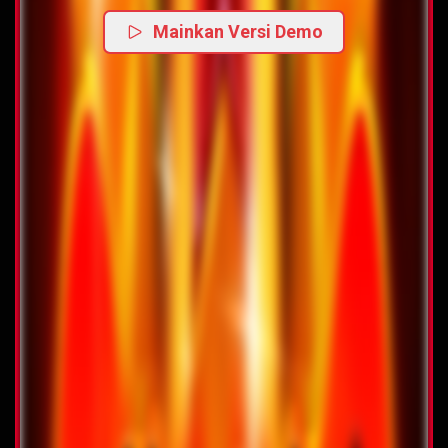
Mainkan Versi Demo