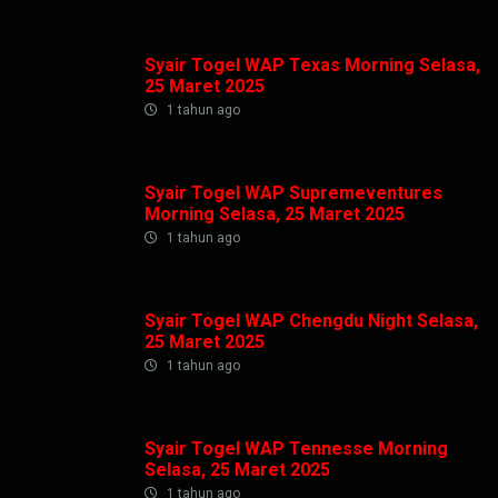
Syair Togel WAP Texas Morning Selasa,
25 Maret 2025
1 tahun ago
Syair Togel WAP Supremeventures
Morning Selasa, 25 Maret 2025
1 tahun ago
Syair Togel WAP Chengdu Night Selasa,
25 Maret 2025
1 tahun ago
Syair Togel WAP Tennesse Morning
Selasa, 25 Maret 2025
1 tahun ago