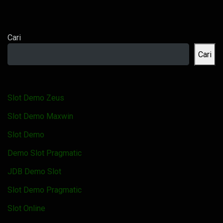
Cari
Cari
Slot Demo Zeus
Slot Demo Maxwin
Slot Demo
Demo Slot Pragmatic
JDB Demo Slot
Slot Demo Pragmatic
Slot Online