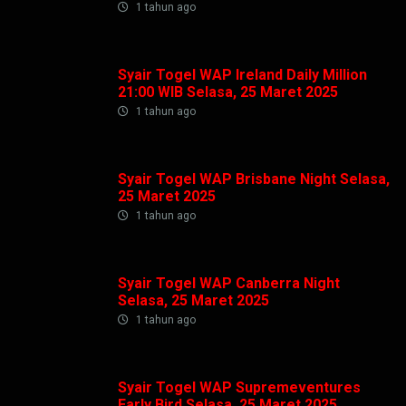
1 tahun ago
Syair Togel WAP Ireland Daily Million
21:00 WIB Selasa, 25 Maret 2025
1 tahun ago
Syair Togel WAP Brisbane Night Selasa,
25 Maret 2025
1 tahun ago
Syair Togel WAP Canberra Night
Selasa, 25 Maret 2025
1 tahun ago
Syair Togel WAP Supremeventures
Early Bird Selasa, 25 Maret 2025