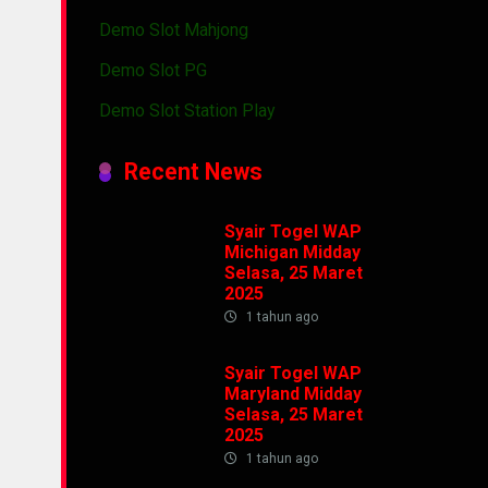
Demo Slot Mahjong
Demo Slot PG
Demo Slot Station Play
Recent News
Syair Togel WAP
Michigan Midday
Selasa, 25 Maret
2025
1 tahun ago
Syair Togel WAP
Maryland Midday
Selasa, 25 Maret
2025
1 tahun ago