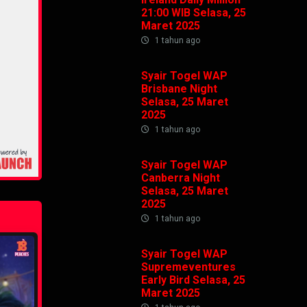
21:00 WIB Selasa, 25
Maret 2025
1 tahun ago
Syair Togel WAP
Brisbane Night
Selasa, 25 Maret
2025
1 tahun ago
Syair Togel WAP
Canberra Night
Selasa, 25 Maret
2025
1 tahun ago
Syair Togel WAP
Supremeventures
Early Bird Selasa, 25
Maret 2025