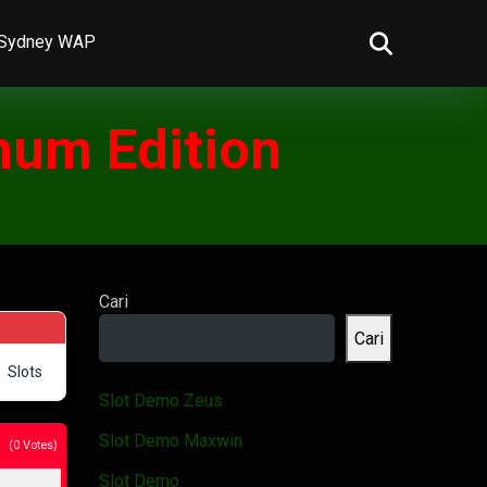
 Sydney WAP
num Edition
Cari
Cari
Slots
Slot Demo Zeus
Slot Demo Maxwin
(
0
Votes)
Slot Demo