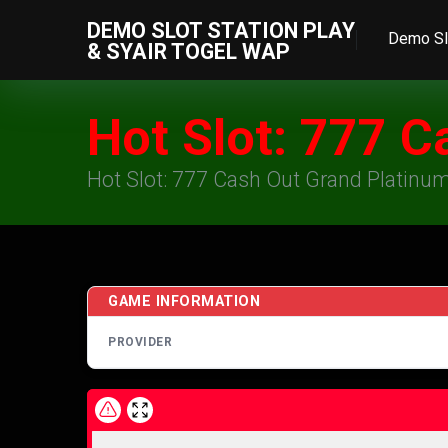
DEMO SLOT STATION PLAY
Demo Slo
& SYAIR TOGEL WAP
Hot Slot: 777 C
Hot Slot: 777 Cash Out Grand Platinum
GAME INFORMATION
PROVIDER