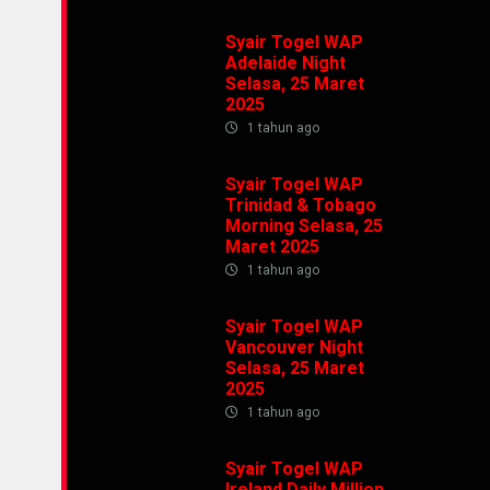
Syair Togel WAP
Adelaide Night
Selasa, 25 Maret
2025
1 tahun ago
Syair Togel WAP
Trinidad & Tobago
Morning Selasa, 25
Maret 2025
1 tahun ago
Syair Togel WAP
Vancouver Night
Selasa, 25 Maret
2025
1 tahun ago
Syair Togel WAP
Ireland Daily Million