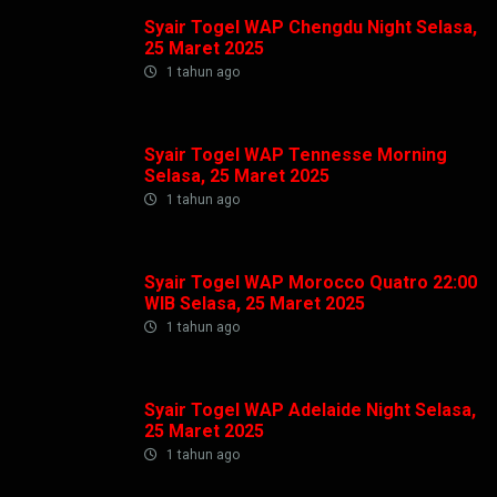
Syair Togel WAP Chengdu Night Selasa,
25 Maret 2025
1 tahun ago
Syair Togel WAP Tennesse Morning
Selasa, 25 Maret 2025
1 tahun ago
Syair Togel WAP Morocco Quatro 22:00
WIB Selasa, 25 Maret 2025
1 tahun ago
Syair Togel WAP Adelaide Night Selasa,
25 Maret 2025
1 tahun ago