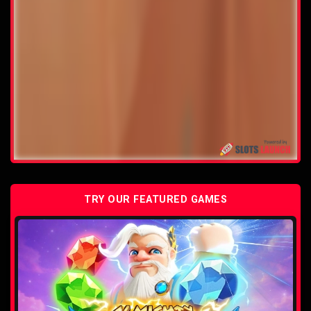
TRY OUR FEATURED GAMES