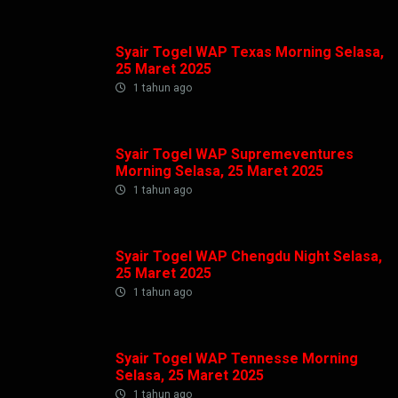
Syair Togel WAP Texas Morning Selasa,
25 Maret 2025
1 tahun ago
Syair Togel WAP Supremeventures
Morning Selasa, 25 Maret 2025
1 tahun ago
Syair Togel WAP Chengdu Night Selasa,
25 Maret 2025
1 tahun ago
Syair Togel WAP Tennesse Morning
Selasa, 25 Maret 2025
1 tahun ago