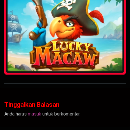
Tinggalkan Balasan
Anda harus
masuk
untuk berkomentar.