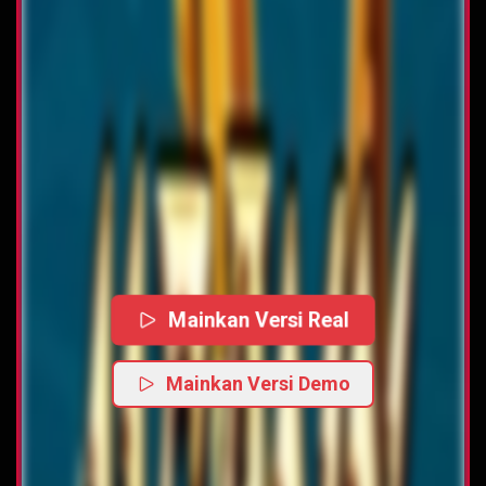
Mainkan Versi Real
Mainkan Versi Demo