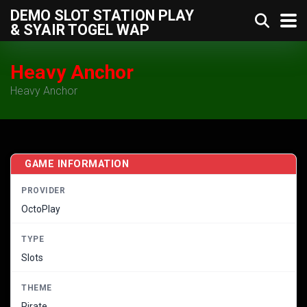
DEMO SLOT STATION PLAY
& SYAIR TOGEL WAP
Heavy Anchor
Heavy Anchor
GAME INFORMATION
PROVIDER
OctoPlay
TYPE
Slots
THEME
Pirate