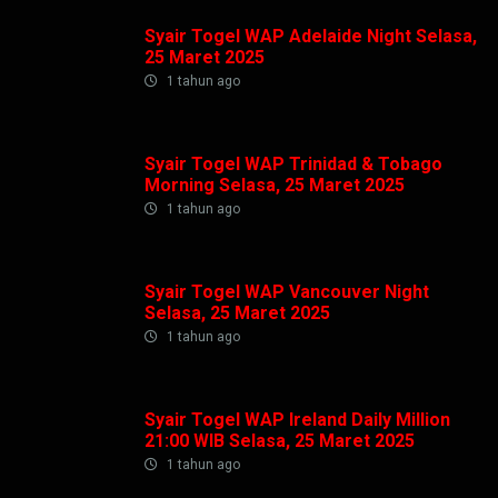
Syair Togel WAP Adelaide Night Selasa,
25 Maret 2025
1 tahun ago
Syair Togel WAP Trinidad & Tobago
Morning Selasa, 25 Maret 2025
1 tahun ago
Syair Togel WAP Vancouver Night
Selasa, 25 Maret 2025
1 tahun ago
Syair Togel WAP Ireland Daily Million
21:00 WIB Selasa, 25 Maret 2025
1 tahun ago