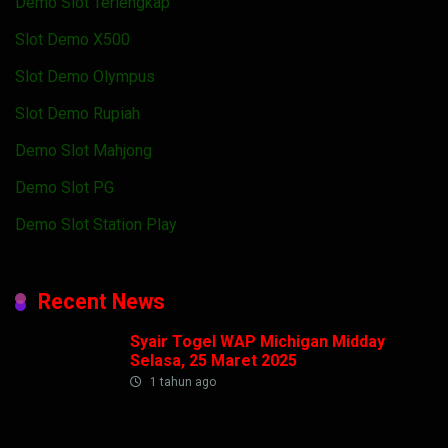
Demo Slot Terlengkap
Slot Demo X500
Slot Demo Olympus
Slot Demo Rupiah
Demo Slot Mahjong
Demo Slot PG
Demo Slot Station Play
Recent News
Syair Togel WAP Michigan Midday
Selasa, 25 Maret 2025
1 tahun ago