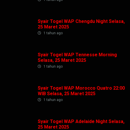
Syair Togel WAP Chengdu Night Selasa,
25 Maret 2025
1 tahun ago
Syair Togel WAP Tennesse Morning
Selasa, 25 Maret 2025
1 tahun ago
Syair Togel WAP Morocco Quatro 22:00
WIB Selasa, 25 Maret 2025
1 tahun ago
Syair Togel WAP Adelaide Night Selasa,
25 Maret 2025