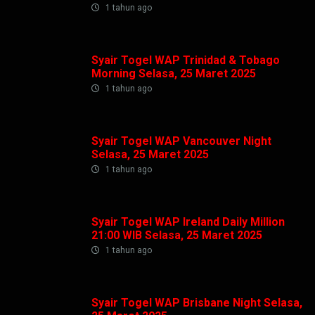
1 tahun ago
Syair Togel WAP Trinidad & Tobago
Morning Selasa, 25 Maret 2025
1 tahun ago
Syair Togel WAP Vancouver Night
Selasa, 25 Maret 2025
1 tahun ago
Syair Togel WAP Ireland Daily Million
21:00 WIB Selasa, 25 Maret 2025
1 tahun ago
Syair Togel WAP Brisbane Night Selasa,