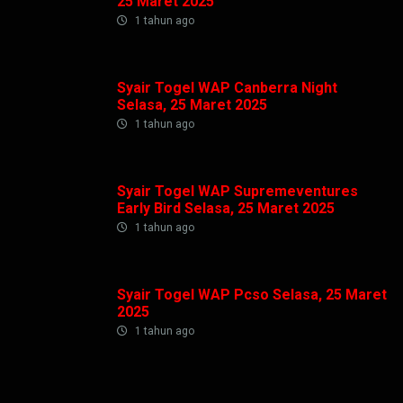
25 Maret 2025
1 tahun ago
Syair Togel WAP Canberra Night
Selasa, 25 Maret 2025
1 tahun ago
Syair Togel WAP Supremeventures
Early Bird Selasa, 25 Maret 2025
1 tahun ago
Syair Togel WAP Pcso Selasa, 25 Maret
2025
1 tahun ago
Syair Togel WAP Busan Night Selasa, 25