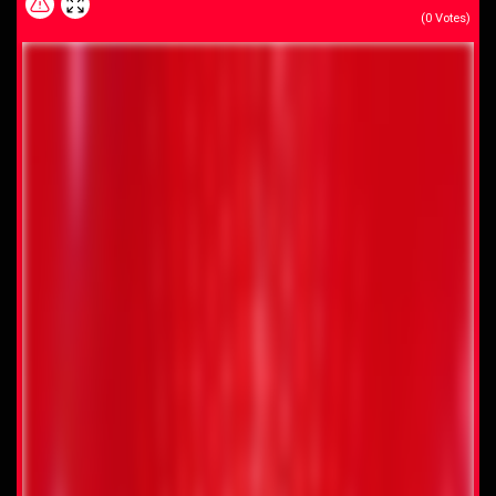
(
0
Votes)