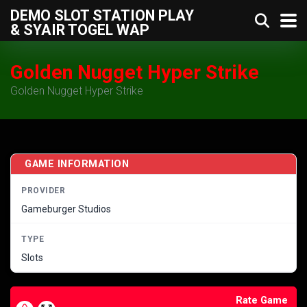
DEMO SLOT STATION PLAY
& SYAIR TOGEL WAP
Golden Nugget Hyper Strike
Golden Nugget Hyper Strike
GAME INFORMATION
PROVIDER
Gameburger Studios
TYPE
Slots
Rate Game