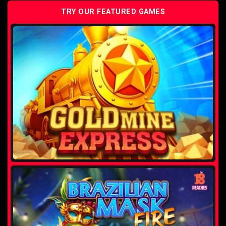
TRY OUR FEATURED GAMES