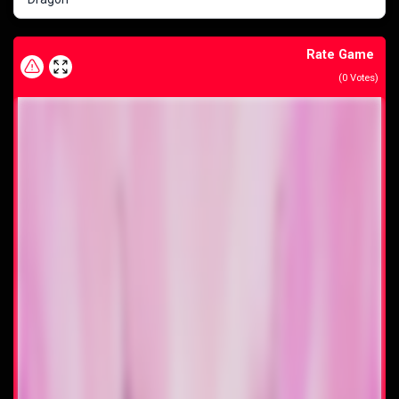
Rate Game
(
0
Votes)