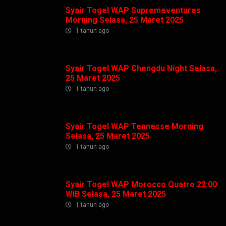
Syair Togel WAP Supremeventures
Morning Selasa, 25 Maret 2025
1 tahun ago
Syair Togel WAP Chengdu Night Selasa,
25 Maret 2025
1 tahun ago
Syair Togel WAP Tennesse Morning
Selasa, 25 Maret 2025
1 tahun ago
Syair Togel WAP Morocco Quatro 22:00
WIB Selasa, 25 Maret 2025
1 tahun ago