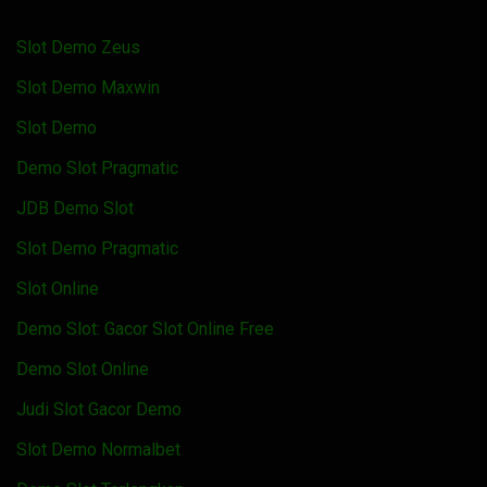
Slot Demo Zeus
Slot Demo Maxwin
Slot Demo
Demo Slot Pragmatic
JDB Demo Slot
Slot Demo Pragmatic
Slot Online
Demo Slot: Gacor Slot Online Free
Demo Slot Online
Judi Slot Gacor Demo
Slot Demo Normalbet