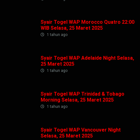
Syair Togel WAP Morocco Quatro 22:00
WIB Selasa, 25 Maret 2025
1 tahun ago
Syair Togel WAP Adelaide Night Selasa,
25 Maret 2025
1 tahun ago
Syair Togel WAP Trinidad & Tobago
Morning Selasa, 25 Maret 2025
1 tahun ago
Syair Togel WAP Vancouver Night
Selasa, 25 Maret 2025