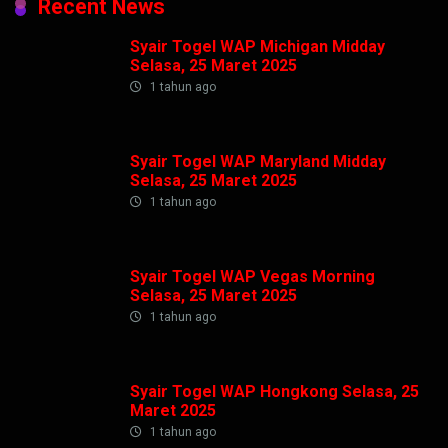
Recent News
Syair Togel WAP Michigan Midday
Selasa, 25 Maret 2025
1 tahun ago
Syair Togel WAP Maryland Midday
Selasa, 25 Maret 2025
1 tahun ago
Syair Togel WAP Vegas Morning
Selasa, 25 Maret 2025
1 tahun ago
Syair Togel WAP Hongkong Selasa, 25
Maret 2025
1 tahun ago