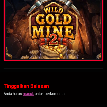
Tinggalkan Balasan
Anda harus
masuk
untuk berkomentar.